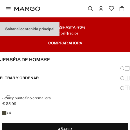
REBAJAS
HASTA -70%
Saltar al contenido principal
Últimos Precios
COMPRAR AHORA
JERSÉIS DE HOMBRE
Cambi
Mos
FILTRAR Y ORDENAR
Mos
Mos
JERSEY PUNTO FINO CREMALLERA
Jersey punto fino cremallera
€ 35,99
Precio actual [€ 35,99 ]
+4 colores
+
4
AÑADIR