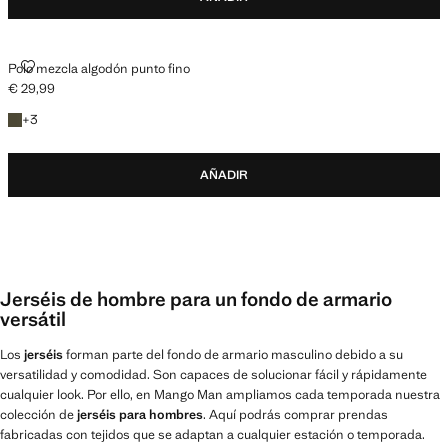
POLO MEZCLA ALGODÓN PUNTO FINO
Polo mezcla algodón punto fino
€ 29,99
Precio actual [€ 29,99 ]
+3 colores
+
3
AÑADIR
Jerséis de hombre para un fondo de armario
versátil
Los
jerséis
forman parte del fondo de armario masculino debido a su
versatilidad y comodidad. Son capaces de solucionar fácil y rápidamente
cualquier look. Por ello, en Mango Man ampliamos cada temporada nuestra
colección de
jerséis para hombres
. Aquí podrás comprar prendas
fabricadas con tejidos que se adaptan a cualquier estación o temporada.