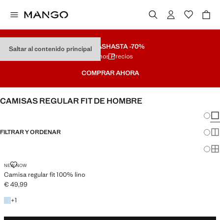
REBAJAS
HASTA -70%
Saltar al contenido principal
Últimos Precios
COMPRAR AHORA
CAMISAS REGULAR FIT DE HOMBRE
Cambi
Mos
FILTRAR Y ORDENAR
Mos
Mos
CAMISA REGULAR FIT 100% LINO
NEW NOW
Camisa regular fit 100% lino
€ 49,99
Precio actual [€ 49,99 ]
+1 color
+
1