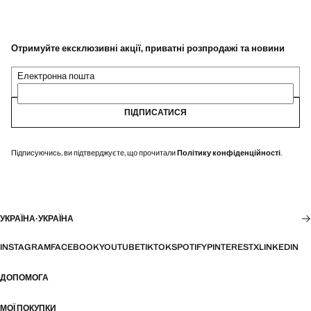
Отримуйте ексклюзивні акції, приватні розпродажі та новини
Електронна пошта
ПІДПИСАТИСЯ
Підписуючись, ви підтверджуєте, що прочитали
Політику конфіденційності
.
УКРАЇНА
·
УКРАЇНА
INSTAGRAM
FACEBOOK
YOUTUBE
TIKTOK
SPOTIFY
PINTEREST
X
LINKEDIN
ДОПОМОГА
МОЇ ПОКУПКИ