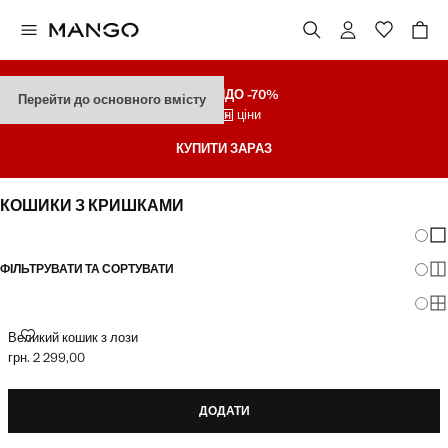
ЗНИЖКИ
ДО -70%
Перейти до основного вмісту
Останні ціни
КУПИТИ ЗАРАЗ
КОШИКИ З КРИШКАМИ
Зміна
По
ФІЛЬТРУВАТИ ТА СОРТУВАТИ
По
По
ВЕЛИКИЙ КОШИК З ЛОЗИ
Великий кошик з лози
грн. 2 299,00
Поточна ціна [грн. 2 299,00 ]
ДОДАТИ