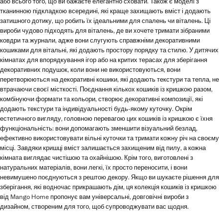
або всього того, що ви бажаєте елегантно сховати. Також є моделі з
тканинною підкладкою всередині, які краще захищають вміст і додають
затишного дотику, що робить їх ідеальними для спалень чи віталень. Ці
вироби чудово підходять для віталень, де ви хочете тримати зібраними
ковдри та журнали, адже вони слугують справжніми декоративними
кошиками для вітальні, які додають простору порядку та стилю. У дитячих
кімнатах для впорядкування ігор або на критих терасах для зберігання
декоративних подушок, коли вони не використовуються, вони
перетворюються на декоративні кошики, які додають текстури та тепла, не
втрачаючи своєї місткості. Поєднання кількох кошиків із кришкою разом,
комбінуючи формати та кольори, створює декоративні композиції, які
додають текстури та індивідуальності будь-якому куточку. Окрім
естетичного вигляду, головною перевагою цих кошиків із кришкою є їхня
функціональність: вони допомагають зменшити візуальний безлад,
ефективно використовувати вільні куточки та тримати кожну річ на своєму
місці. Завдяки кришці вміст залишається захищеним від пилу, а кожна
кімната виглядає чистішою та охайнішою. Крім того, виготовлені з
натуральних матеріалів, вони легкі, їх просто переносити, і вони
невимушено поєднуються з рештою декору. Якщо ви шукаєте рішення для
зберігання, які водночас прикрашають дім, ця колекція кошиків із кришкою
від Mango Home пропонує вам універсальні, довговічні вироби з
дизайном, створеним для того, щоб супроводжувати вас щодня.