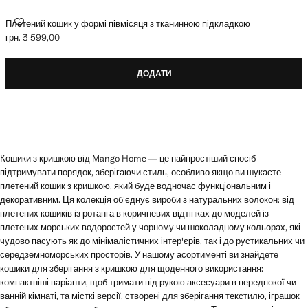
ПЛЕТЕНИЙ КОШИК У ФОРМІ ПІВМІСЯЦЯ З ТКАНИННОЮ ПІДКЛАДКОЮ
Плетений кошик у формі півмісяця з тканинною підкладкою
грн. 3 599,00
Поточна ціна [грн. 3 599,00 ]
ДОДАТИ
Кошики з кришкою від Mango Home — це найпростіший спосіб
підтримувати порядок, зберігаючи стиль, особливо якщо ви шукаєте
плетений кошик з кришкою, який буде водночас функціональним і
декоративним. Ця колекція об'єднує вироби з натуральних волокон: від
плетених кошиків із ротанга в коричневих відтінках до моделей із
плетених морських водоростей у чорному чи шоколадному кольорах, які
чудово пасують як до мінімалістичних інтер'єрів, так і до рустикальних чи
середземноморських просторів. У нашому асортименті ви знайдете
кошики для зберігання з кришкою для щоденного використання:
компактніші варіанти, щоб тримати під рукою аксесуари в передпокої чи
ванній кімнаті, та місткі версії, створені для зберігання текстилю, іграшок