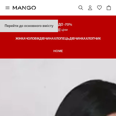
ЗНИЖКИ
ДО -70%
Перейти до основного вмісту
Останні ціни
ЖІНКА
ЧОЛОВІК
ДІВЧИНА
ХЛОПЕЦЬ
ДІВЧИНКА
ХЛОПЧИК
HOME