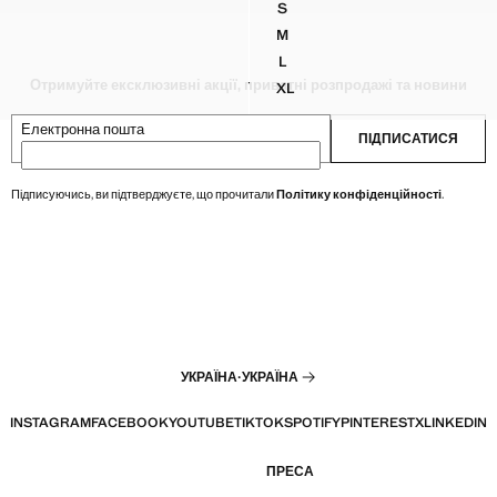
S
 ФУТБОЛКА З ТЕКСТОВИМ ПРИНТОМ
БАВОВНЯНА ФУТБОЛКА З ПР
M
 ФУТБОЛКА З ТЕКСТОВИМ ПРИНТОМ
БАВОВНЯНА ФУТБОЛКА З ПР
L
 ФУТБОЛКА З ТЕКСТОВИМ ПРИНТОМ
БАВОВНЯНА ФУТБОЛКА З ПР
Отримуйте ексклюзивні акції, приватні розпродажі та новини
XL
 ФУТБОЛКА З ТЕКСТОВИМ ПРИНТОМ
БАВОВНЯНА ФУТБОЛКА З П
Електронна пошта
ПІДПИСАТИСЯ
Підписуючись, ви підтверджуєте, що прочитали
Політику конфіденційності
.
УКРАЇНА
·
УКРАЇНА
INSTAGRAM
FACEBOOK
YOUTUBE
TIKTOK
SPOTIFY
PINTEREST
X
LINKEDIN
ПРЕСА