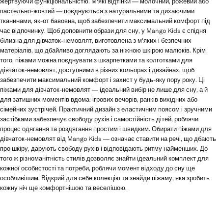
жертвуючи функціональністю. М'які відтінки — молочний, рожевий або
пастельно-жовтий — поєднуються з натуральними та дихаючими
тканинами, як-от бавовна, щоб забезпечити максимальний комфорт під
час відпочинку. Щоб доповнити образи для сну, у Mango Kids є спідня
білизна для дівчаток-немовлят, виготовлена з м'яких і безпечних
матеріалів, що дбайливо доглядають за ніжною шкірою малюків. Крім
того, піжами можна поєднувати з шкарпетками та колготками для
дівчаток-немовлят, доступними в різних кольорах і дизайнах, щоб
забезпечити максимальний комфорт і захист у будь-яку пору року. Ці
піжами для дівчаток-немовлят — ідеальний вибір не лише для сну, а й
для затишних моментів вдома: ігрових вечорів, ранків вихідних або
сімейних зустрічей. Практичний дизайн з еластичним поясом і зручними
застібками забезпечує свободу рухів і самостійність дітей, роблячи
процес одягання та роздягання простим і швидким. Обирати піжами для
дівчаток-немовлят від Mango Kids — означає ставити на речі, що дбають
про шкіру, дарують свободу рухів і відповідають ритму найменших. До
того ж різноманітність стилів дозволяє знайти ідеальний комплект для
кожної особистості та потреби, роблячи момент відходу до сну ще
особливішим. Відкрий для себе колекцію та знайди піжаму, яка зробить
кожну ніч ще комфортнішою та веселішою.