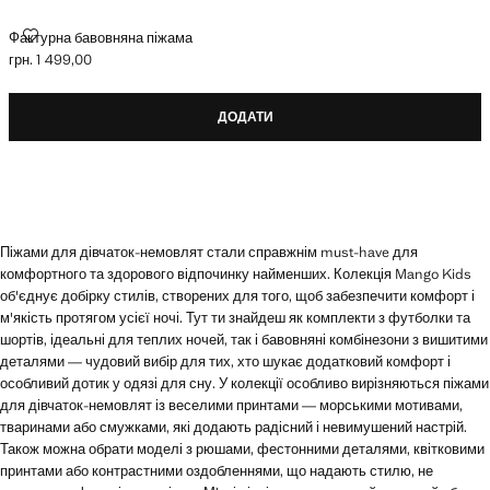
ФАКТУРНА БАВОВНЯНА ПІЖАМА
Фактурна бавовняна піжама
грн. 1 499,00
Поточна ціна [грн. 1 499,00 ]
ДОДАТИ
Піжами для дівчаток-немовлят стали справжнім must-have для
комфортного та здорового відпочинку найменших. Колекція Mango Kids
об'єднує добірку стилів, створених для того, щоб забезпечити комфорт і
м'якість протягом усієї ночі. Тут ти знайдеш як комплекти з футболки та
шортів, ідеальні для теплих ночей, так і бавовняні комбінезони з вишитими
деталями — чудовий вибір для тих, хто шукає додатковий комфорт і
особливий дотик у одязі для сну. У колекції особливо вирізняються піжами
для дівчаток-немовлят із веселими принтами — морськими мотивами,
тваринами або смужками, які додають радісний і невимушений настрій.
Також можна обрати моделі з рюшами, фестонними деталями, квітковими
принтами або контрастними оздобленнями, що надають стилю, не