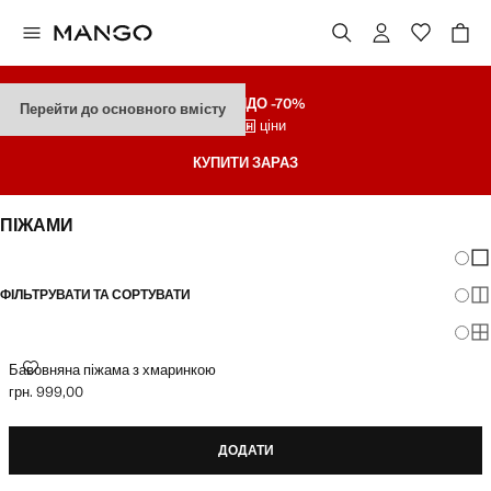
ЗНИЖКИ
ДО -70%
Перейти до основного вмісту
Останні ціни
КУПИТИ ЗАРАЗ
ПІЖАМИ
Зміна
По
ФІЛЬТРУВАТИ ТА СОРТУВАТИ
По
По
БАВОВНЯНА ПІЖАМА З ХМАРИНКОЮ
Бавовняна піжама з хмаринкою
грн. 999,00
Поточна ціна [грн. 999,00 ]
ДОДАТИ