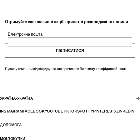
Отримуйте ексклюзивні акції, приватні розпродажі та новини
Електронна пошта
ПІДПИСАТИСЯ
Підписуючись, ви підтверджуєте, що прочитали
Політику конфіденційності
.
УКРАЇНА
·
УКРАЇНА
INSTAGRAM
FACEBOOK
YOUTUBE
TIKTOK
SPOTIFY
PINTEREST
X
LINKEDIN
ДОПОМОГА
МОЇ ПОКУПКИ