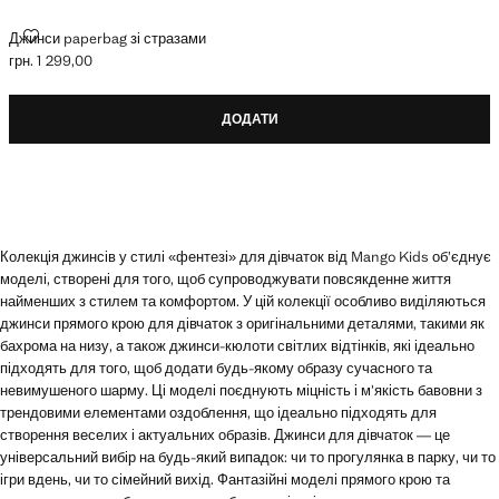
ДЖИНСИ PAPERBAG ЗІ СТРАЗАМИ
Джинси paperbag зі стразами
грн. 1 299,00
Поточна ціна [грн. 1 299,00 ]
ДОДАТИ
Колекція джинсів у стилі «фентезі» для дівчаток від Mango Kids об’єднує
моделі, створені для того, щоб супроводжувати повсякденне життя
найменших з стилем та комфортом. У цій колекції особливо виділяються
джинси прямого крою для дівчаток з оригінальними деталями, такими як
бахрома на низу, а також джинси-кюлоти світлих відтінків, які ідеально
підходять для того, щоб додати будь-якому образу сучасного та
невимушеного шарму. Ці моделі поєднують міцність і м’якість бавовни з
трендовими елементами оздоблення, що ідеально підходять для
створення веселих і актуальних образів. Джинси для дівчаток — це
універсальний вибір на будь-який випадок: чи то прогулянка в парку, чи то
ігри вдень, чи то сімейний вихід. Фантазійні моделі прямого крою та