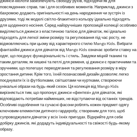
джинси-кюлоти забезпечують свободу рухів, підходячи як для
повсякденних справ, так і для особливих моментів. Наприклад, джинси з
бахромою додають оригінальності на день народження чи зустріч із
друзями, тоді як моделі світло-блакитного кольору ідеально підходять
для щоденного носіння. Серед найзручніших пропозицій колекції особливо
виділяються джинси з еластичною талією для дівчаток, які ідеально
підходять для легкої зміни розміру та регулювання під час росту, не
відмовляючись при цьому від характерного стилю Mango Kids. Вибрати
фантазійні джинси для дівчаток від Mango Kids означає зробити ставку на
одяг, що поєднує функціональність і стиль. Завдяки міцній тканині та
таким деталям, як кишені та петлі для ременя, ці джинси є практичними та
зручними, що полегшує переодягання та регулювання розміру в міру
зростання дитини. Крім того, їхній позачасовий дизайн дозволяє легко
поєднувати їх із футболками, світшотами чи куртками, створюючи
унікальні образи на будь-який сезон. Ця колекція від Mango Kids
вирізняється тим, що пропонує джинси «фентезі» для дівчаток, які
відповідають потребам найменших, не відступаючи від останніх трендів.
Особливі оздоблення та сучасні фасони роблять кожен предмет одягу
ключовим елементом дитячого гардеробу, створеним для того, щоб
супроводжувати дівчаток у всіх їхніх пригодах. Відкрийте для себе
добірку джинсів, які додадуть індивідуальності та свіжості будь-якому
образу.