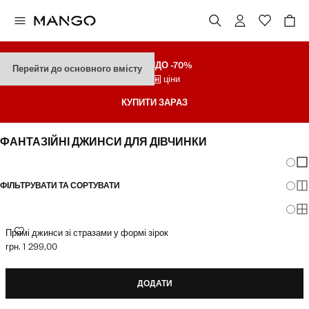
ЗНИЖКИ
ДО -70%
Перейти до основного вмісту
Останні ціни
КУПИТИ ЗАРАЗ
ФАНТАЗІЙНІ ДЖИНСИ ДЛЯ ДІВЧИНКИ
Зміна
По
ФІЛЬТРУВАТИ ТА СОРТУВАТИ
По
По
ПРЯМІ ДЖИНСИ ЗІ СТРАЗАМИ У ФОРМІ ЗІРОК
Прямі джинси зі стразами у формі зірок
грн. 1 299,00
Поточна ціна [грн. 1 299,00 ]
ДОДАТИ