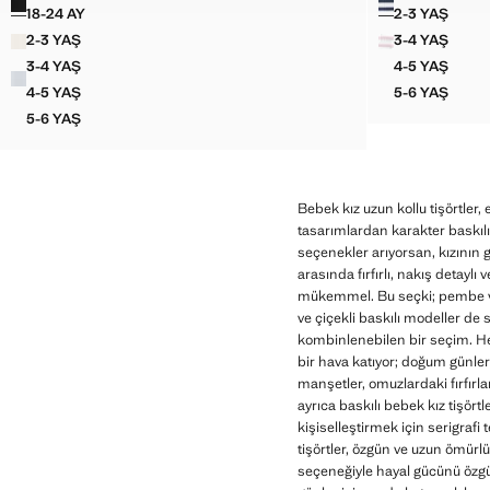
18-24 AY
2-3 YAŞ
LASTIKLI DIK YAKA TIŞÖRT
ÇIZGILI 
2-3 YAŞ
3-4 YAŞ
LASTIKLI DIK YAKA TIŞÖRT
ÇIZGILI 
3-4 YAŞ
4-5 YAŞ
LASTIKLI DIK YAKA TIŞÖRT
ÇIZGILI 
4-5 YAŞ
5-6 YAŞ
LASTIKLI DIK YAKA TIŞÖRT
ÇIZGILI 
5-6 YAŞ
LASTIKLI DIK YAKA TIŞÖRT
Bebek kız uzun kollu tişörtle
tasarımlardan karakter baskılı
seçenekler arıyorsan, kızının g
arasında fırfırlı, nakış detaylı 
mükemmel. Bu seçki; pembe veya
ve çiçekli baskılı modeller de 
kombinlenebilen bir seçim. Hell
bir hava katıyor; doğum günler
manşetler, omuzlardaki fırfırla
ayrıca baskılı bebek kız tişör
kişiselleştirmek için serigrafi
tişörtler, özgün ve uzun ömürl
seçeneğiyle hayal gücünü özgür