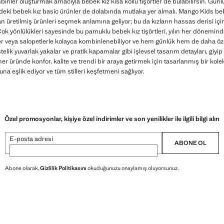
inler oluşturmak amacıyla bebek kız kısa kollu tişörtler de bulabilirsin. Günlü
ndeki bebek kız basic ürünler de dolabında mutlaka yer almalı. Mango Kids bebek
an üretilmiş ürünleri seçmek anlamına geliyor; bu da kızların hassas derisi iç
 Çok yönlülükleri sayesinde bu pamuklu bebek kız tişörtleri, yılın her dönem
ler veya salopetlerle kolayca kombinlenebiliyor ve hem günlük hem de daha öze
elik yuvarlak yakalar ve pratik kapamalar gibi işlevsel tasarım detayları, giyi
her üründe konfor, kalite ve trendi bir araya getirmek için tasarlanmış bir kol
una eşlik ediyor ve tüm stilleri keşfetmeni sağlıyor.
Özel promosyonlar, kişiye özel indirimler ve son yenilikler ile ilgili bilgi alın
E-posta adresi
ABONE OL
Abone olarak,
Gizlilik Politikasını
okuduğunuzu onaylamış oluyorsunuz.