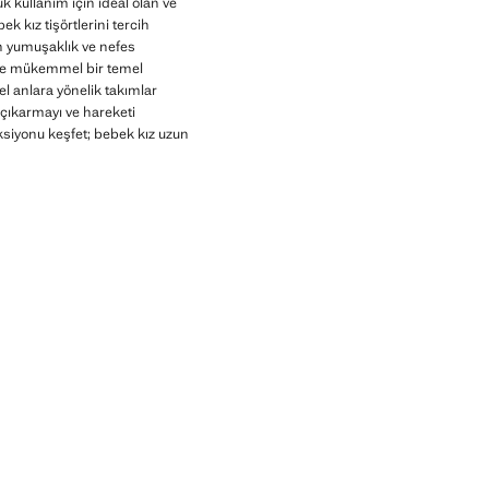
k kullanım için ideal olan ve
 kız tişörtlerini tercih
in yumuşaklık ve nefes
inde mükemmel bir temel
l anlara yönelik takımlar
p çıkarmayı ve hareketi
eksiyonu keşfet; bebek kız uzun