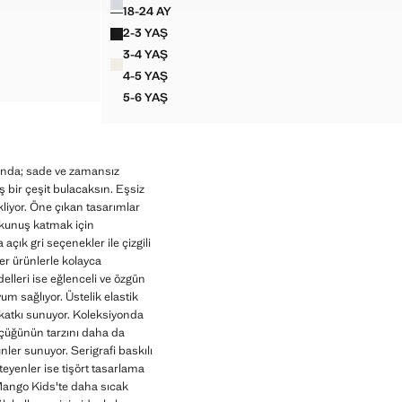
18-24 AY
LASTIKLI DIK YAKA TIŞÖRT
2-3 YAŞ
LASTIKLI DIK YAKA TIŞÖRT
3-4 YAŞ
LASTIKLI DIK YAKA TIŞÖRT
4-5 YAŞ
LASTIKLI DIK YAKA TIŞÖRT
5-6 YAŞ
LASTIKLI DIK YAKA TIŞÖRT
nunda; sade ve zamansız
 bir çeşit bulacaksın. Eşsiz
kliyor. Öne çıkan tasarımlar
 dokunuş katmak için
çık gri seçenekler ile çizgili
ğer ürünlerle kolayca
delleri ise eğlenceli ve özgün
um sağlıyor. Üstelik elastik
r katkı sunuyor. Koleksiyonda
Küçüğünün tarzını daha da
nler sunuyor. Serigrafi baskılı
teyenler ise tişört tasarlama
 Mango Kids'te daha sıcak