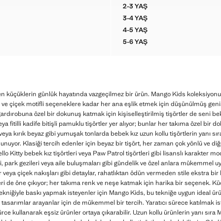
2-3 YAŞ
RIBANA TIŞÖRT
101 DALMAÇYALI TIŞÖRT
3-4 YAŞ
RIBANA TIŞÖRT
101 DALMAÇYALI TIŞÖRT
4-5 YAŞ
RIBANA TIŞÖRT
101 DALMAÇYALI TIŞÖRT
5-6 YAŞ
RIBANA TIŞÖRT
101 DALMAÇYALI TIŞÖRT
r, en küçüklerin günlük hayatında vazgeçilmez bir ürün. Mango Kids koleksiyo
 ve çiçek motifli seçeneklere kadar her ana eşlik etmek için düşünülmüş geniş
ardırobuna özel bir dokunuş katmak için kişiselleştirilmiş tişörtler de seni be
veya fitilli kadife bitişli pamuklu tişörtler yer alıyor; bunlar her takıma özel bir
 kırık beyaz gibi yumuşak tonlarda bebek kız uzun kollu tişörtlerin yanı sıra a
sunuyor. Klasiği tercih edenler için beyaz bir tişört, her zaman çok yönlü ve di
o Kitty bebek kız tişörtleri veya Paw Patrol tişörtleri gibi lisanslı karakter mo
i, park gezileri veya aile buluşmaları gibi gündelik ve özel anlara mükemmel uy
r veya çiçek nakışları gibi detaylar, rahatlıktan ödün vermeden stile ekstra bi
tleri de öne çıkıyor; her takıma renk ve neşe katmak için harika bir seçenek. 
 tekniğiyle baskı yapmak isteyenler için Mango Kids, bu tekniğe uygun ideal ürü
ü tasarımlar arayanlar için de mükemmel bir tercih. Yaratıcı sürece katılmak is
ce kullanarak eşsiz ürünler ortaya çıkarabilir. Uzun kollu ürünlerin yanı sıra