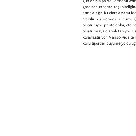
günler için ya da katmanlı komb
gardırobun temel taşı niteliği
etmek, ağırlıklı olarak pamukt
alabilirlik güvencesi sunuyor.
oluşturuyor: pantolonlar, etek
oluşturmaya olanak tanıyor. Üst
kolaylaştırıyor. Mango Kids'te 
kollu tişörtler büyüme yolculuğ