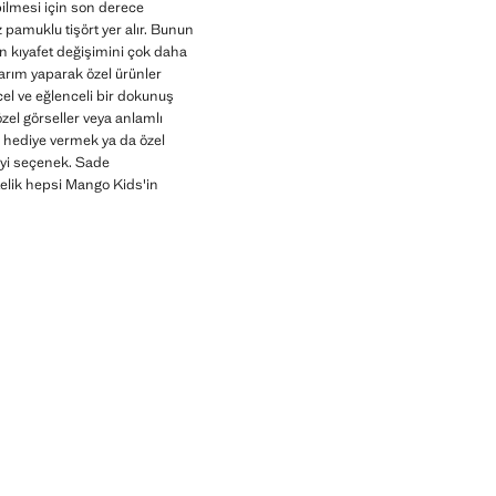
bilmesi için son derece
pamuklu tişört yer alır. Bunun
an kıyafet değişimini çok daha
asarım yaparak özel ürünler
ncel ve eğlenceli bir dokunuş
zel görseller veya anlamlı
in hediye vermek ya da özel
iyi seçenek. Sade
stelik hepsi Mango Kids'in