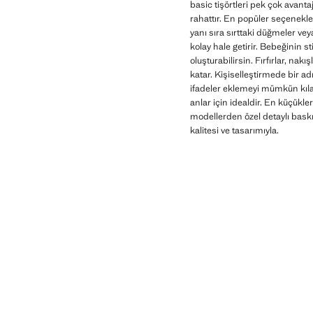
basic tişörtleri pek çok avant
rahattır. En popüler seçenekl
yanı sıra sırttaki düğmeler ve
kolay hale getirir. Bebeğinin st
oluşturabilirsin. Fırfırlar, nak
katar. Kişiselleştirmede bir a
ifadeler eklemeyi mümkün kılar.
anlar için idealdir. En küçükl
modellerden özel detaylı baskıl
kalitesi ve tasarımıyla.