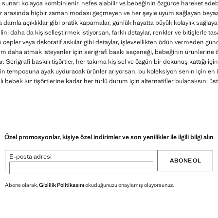
aj sunar: kolayca kombinlenir, nefes alabilir ve bebeğinin özgürce hareket ede
er arasında hiçbir zaman modası geçmeyen ve her şeyle uyum sağlayan beyaz 
ya damla açıklıklar gibi pratik kapamalar, günlük hayatta büyük kolaylık sağlay
ilini daha da kişiselleştirmek istiyorsan, farklı detaylar, renkler ve bitişlerle t
ışlı cepler veya dekoratif askılar gibi detaylar, işlevsellikten ödün vermeden gü
dım daha atmak isteyenler için serigrafi baskı seçeneği, bebeğinin ürünlerine ö
 Serigrafi baskılı tişörtler, her takıma kişisel ve özgün bir dokunuş kattığı iç
erin temposuna ayak uyduracak ürünler arıyorsan, bu koleksiyon senin için en 
ı bebek kız tişörtlerine kadar her türlü durum için alternatifler bulacaksın; ü
Özel promosyonlar, kişiye özel indirimler ve son yenilikler ile ilgili bilgi alın
E-posta adresi
ABONE OL
Abone olarak,
Gizlilik Politikasını
okuduğunuzu onaylamış oluyorsunuz.