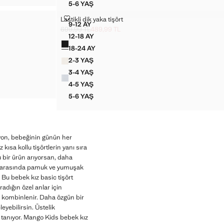
5-6 YAŞ
ASKILI BÜZGÜLÜ BLUZ
LASTIKLI DIK YAKA TIŞÖRT
Lastikli dik yaka tişört
Bedenler
9-12 AY
SHIRT
LASTIKLI DIK YAKA TIŞÖRT
699,99 TL
489,99 TL
Üstü çizili ilk fiyat [699,99 TL ]
Güncel fiyat [489,99 TL ]
12-18 AY
Renkler
-SHIRT
LASTIKLI DIK YAKA TIŞÖRT
18-24 AY
SHIRT
LASTIKLI DIK YAKA TIŞÖRT
2-3 YAŞ
SHIRT
LASTIKLI DIK YAKA TIŞÖRT
3-4 YAŞ
SHIRT
LASTIKLI DIK YAKA TIŞÖRT
4-5 YAŞ
SHIRT
LASTIKLI DIK YAKA TIŞÖRT
5-6 YAŞ
LASTIKLI DIK YAKA TIŞÖRT
siyon, bebeğinin günün her
z kısa kollu tişörtlerin yanı sıra
ü bir ürün arıyorsan, daha
lar arasında pamuk ve yumuşak
 Bu bebek kız basic tişört
radığın özel anlar için
a kombinlenir. Daha özgün bir
eyebilirsin. Üstelik
ak tanıyor. Mango Kids bebek kız