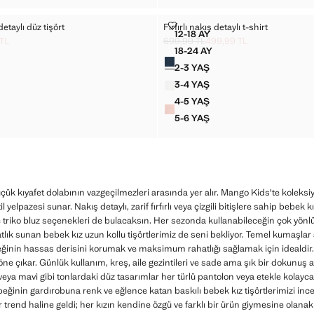
ÜĞÜM DETAYLI DÜZ TIŞÖRT
FIRFIRLI NAKIŞ DETAYLI T-SHIRT
etaylı düz tişört
Fırfırlı nakış detaylı t-shirt
Bedenler
12-18 AY
F DÜĞÜM DETAYLI DÜZ TIŞÖRT
FIRFIRLI NAKIŞ DETAYLI T-
 TL
699,99 TL
499,99 TL
t [499,99 TL ]
99 TL ]
Üstü çizili ilk fiyat [699,99 TL ]
Güncel fiyat [499,99 TL ]
18-24 AY
Renkler
IF DÜĞÜM DETAYLI DÜZ TIŞÖRT
FIRFIRLI NAKIŞ DETAYLI T
2-3 YAŞ
F DÜĞÜM DETAYLI DÜZ TIŞÖRT
FIRFIRLI NAKIŞ DETAYLI T-
3-4 YAŞ
F DÜĞÜM DETAYLI DÜZ TIŞÖRT
FIRFIRLI NAKIŞ DETAYLI T-
4-5 YAŞ
F DÜĞÜM DETAYLI DÜZ TIŞÖRT
FIRFIRLI NAKIŞ DETAYLI T-
5-6 YAŞ
F DÜĞÜM DETAYLI DÜZ TIŞÖRT
FIRFIRLI NAKIŞ DETAYLI T-
küçük kıyafet dolabının vazgeçilmezleri arasında yer alır. Mango Kids'te kolek
 yelpazesi sunar. Nakış detaylı, zarif fırfırlı veya çizgili bitişlere sahip bebek kı
ve triko bluz seçenekleri de bulacaksın. Her sezonda kullanabileceğin çok yönl
atlık sunan bebek kız uzun kollu tişörtlerimiz de seni bekliyor. Temel kumaş
beğinin hassas derisini korumak ve maksimum rahatlığı sağlamak için idealdir.
ne çıkar. Günlük kullanım, kreş, aile gezintileri ve sade ama şık bir dokunuş a
a mavi gibi tonlardaki düz tasarımlar her türlü pantolon veya etekle kolayc
ğinin gardırobuna renk ve eğlence katan baskılı bebek kız tişörtlerimizi incel
 bir trend haline geldi; her kızın kendine özgü ve farklı bir ürün giymesine olan