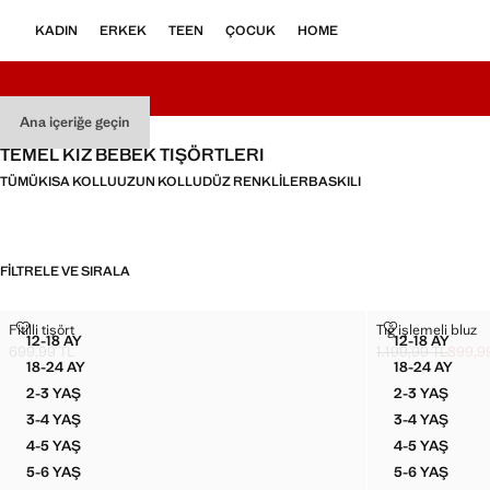
KADIN
ERKEK
TEEN
ÇOCUK
HOME
Ana içeriğe geçin
TEMEL KIZ BEBEK TIŞÖRTLERI
TÜMÜ
KISA KOLLU
UZUN KOLLU
DÜZ RENKLILER
BASKILI
FILTRELE VE SIRALA
FITILLI TIŞÖRT
TIĞ IŞLEMELI 
Fitilli tişört
Tığ işlemeli bluz
Bedenler
Bedenler
12-18 AY
12-18 AY
FITILLI TIŞÖRT
TIĞ IŞLE
699,99 TL
1.199,99 TL
899,9
Güncel fiyat [699,99 TL ]
Üstü çizili ilk fiyat
Güncel fiyat [899,
18-24 AY
18-24 AY
FITILLI TIŞÖRT
TIĞ IŞLE
2-3 YAŞ
2-3 YAŞ
FITILLI TIŞÖRT
TIĞ IŞLE
3-4 YAŞ
3-4 YAŞ
FITILLI TIŞÖRT
TIĞ IŞLE
4-5 YAŞ
4-5 YAŞ
FITILLI TIŞÖRT
TIĞ IŞLE
5-6 YAŞ
5-6 YAŞ
FITILLI TIŞÖRT
TIĞ IŞLE