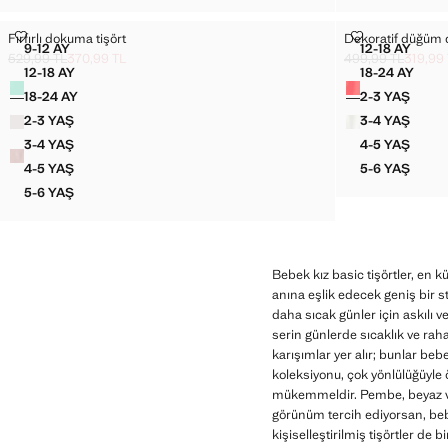
FIRFIRLI DOKUMA TIŞÖRT
DEKORATIF D
Fırfırlı dokuma tişört
Dekoratif düğüm d
Bedenler
Bedenler
9-12 AY
12-18 AY
FIRFIRLI DOKUMA TIŞÖRT
DEKORATI
529,99 TL
370,99 TL
499,99 TL
319,99
Üstü çizili ilk fiyat [529,99 TL ]
Güncel fiyat [370,99 TL ]
Üstü çizili ilk fiya
Güncel fiyat [319,
12-18 AY
18-24 AY
Renkler
Renkler
FIRFIRLI DOKUMA TIŞÖRT
DEKORAT
18-24 AY
2-3 YAŞ
FIRFIRLI DOKUMA TIŞÖRT
DEKORATI
2-3 YAŞ
3-4 YAŞ
FIRFIRLI DOKUMA TIŞÖRT
DEKORATI
3-4 YAŞ
4-5 YAŞ
FIRFIRLI DOKUMA TIŞÖRT
DEKORATI
4-5 YAŞ
5-6 YAŞ
FIRFIRLI DOKUMA TIŞÖRT
DEKORATI
5-6 YAŞ
FIRFIRLI DOKUMA TIŞÖRT
Bebek kız basic tişörtler, en 
anına eşlik edecek geniş bir stil
daha sıcak günler için askılı 
serin günlerde sıcaklık ve rah
karışımlar yer alır; bunlar be
koleksiyonu, çok yönlülüğüyle ö
mükemmeldir. Pembe, beyaz vey
görünüm tercih ediyorsan, bebe
kişiselleştirilmiş tişörtler de