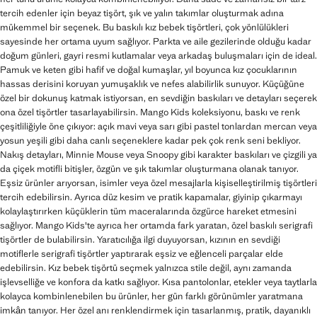
tercih edenler için beyaz tişört, şık ve yalın takımlar oluşturmak adına
mükemmel bir seçenek. Bu baskılı kız bebek tişörtleri, çok yönlülükleri
sayesinde her ortama uyum sağlıyor. Parkta ve aile gezilerinde olduğu kadar
doğum günleri, gayri resmi kutlamalar veya arkadaş buluşmaları için de ideal.
Pamuk ve keten gibi hafif ve doğal kumaşlar, yıl boyunca kız çocuklarının
hassas derisini koruyan yumuşaklık ve nefes alabilirlik sunuyor. Küçüğüne
özel bir dokunuş katmak istiyorsan, en sevdiğin baskıları ve detayları seçerek
ona özel tişörtler tasarlayabilirsin. Mango Kids koleksiyonu, baskı ve renk
çeşitliliğiyle öne çıkıyor: açık mavi veya sarı gibi pastel tonlardan mercan veya
yosun yeşili gibi daha canlı seçeneklere kadar pek çok renk seni bekliyor.
Nakış detayları, Minnie Mouse veya Snoopy gibi karakter baskıları ve çizgili ya
da çiçek motifli bitişler, özgün ve şık takımlar oluşturmana olanak tanıyor.
Eşsiz ürünler arıyorsan, isimler veya özel mesajlarla kişiselleştirilmiş tişörtleri
tercih edebilirsin. Ayrıca düz kesim ve pratik kapamalar, giyinip çıkarmayı
kolaylaştırırken küçüklerin tüm maceralarında özgürce hareket etmesini
sağlıyor. Mango Kids'te ayrıca her ortamda fark yaratan, özel baskılı serigrafi
tişörtler de bulabilirsin. Yaratıcılığa ilgi duyuyorsan, kızının en sevdiği
motiflerle serigrafi tişörtler yaptırarak eşsiz ve eğlenceli parçalar elde
edebilirsin. Kız bebek tişörtü seçmek yalnızca stile değil, aynı zamanda
işlevselliğe ve konfora da katkı sağlıyor. Kısa pantolonlar, etekler veya taytlarla
kolayca kombinlenebilen bu ürünler, her gün farklı görünümler yaratmana
imkân tanıyor. Her özel anı renklendirmek için tasarlanmış, pratik, dayanıklı