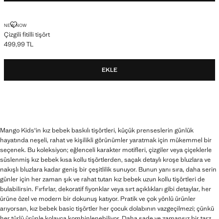
ÇIZGILI FITILLI TIŞÖRT
NEW NOW
Çizgili fitilli tişört
499,99 TL
Güncel fiyat [499,99 TL ]
EKLE
Mango Kids'in kız bebek baskılı tişörtleri, küçük prenseslerin günlük
hayatında neşeli, rahat ve kişilikli görünümler yaratmak için mükemmel bir
seçenek. Bu koleksiyon; eğlenceli karakter motifleri, çizgiler veya çiçeklerle
süslenmiş kız bebek kısa kollu tişörtlerden, saçak detaylı kroşe bluzlara ve
nakışlı bluzlara kadar geniş bir çeşitlilik sunuyor. Bunun yanı sıra, daha serin
günler için her zaman şık ve rahat tutan kız bebek uzun kollu tişörtleri de
bulabilirsin. Fırfırlar, dekoratif fiyonklar veya sırt açıklıkları gibi detaylar, her
ürüne özel ve modern bir dokunuş katıyor. Pratik ve çok yönlü ürünler
arıyorsan, kız bebek basic tişörtler her çocuk dolabının vazgeçilmezi; çünkü
her türlü ürünle kolayca kombinlenebiliyor. Daha sade ve zamansız bir tarz