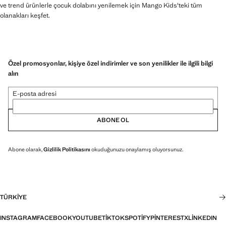
ve trend ürünlerle çocuk dolabını yenilemek için Mango Kids'teki tüm
olanakları keşfet.
Özel promosyonlar, kişiye özel indirimler ve son yenilikler ile ilgili bilgi
alın
E-posta adresi
ABONE OL
Abone olarak,
Gizlilik Politikasını
okuduğunuzu onaylamış oluyorsunuz.
TÜRKIYE
INSTAGRAM
FACEBOOK
YOUTUBE
TIKTOK
SPOTIFY
PINTEREST
X
LINKEDIN