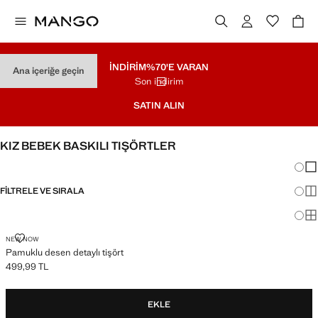
İNDİRİM
%70'E VARAN
Ana içeriğe geçin
Son indirim
SATIN ALIN
KIZ BEBEK BASKILI TIŞÖRTLER
Görün
Az 
FILTRELE VE SIRALA
Dah
Ma
PAMUKLU DESEN DETAYLI TIŞÖRT
NEW NOW
Pamuklu desen detaylı tişört
499,99 TL
Güncel fiyat [499,99 TL ]
EKLE