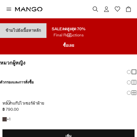
SALE
ลดสูงสุด 70%
ข้ามไปยังเนื้อหาหลัก
Final Reductions
ซื้อเลย
หมวกผู้หญิง
เปลี่
แส
ตัวกรองและการสั่งซื้อ
แส
แสด
หมวกแก๊ปไวเซอร์ผ้าฝ้าย
หมวกแก๊ปไวเซอร์ผ้าฝ้าย
฿ 790.00
ราคาปัจจุบัน [฿ 790.00 ]
+1สี
+
1
เพิ่ม