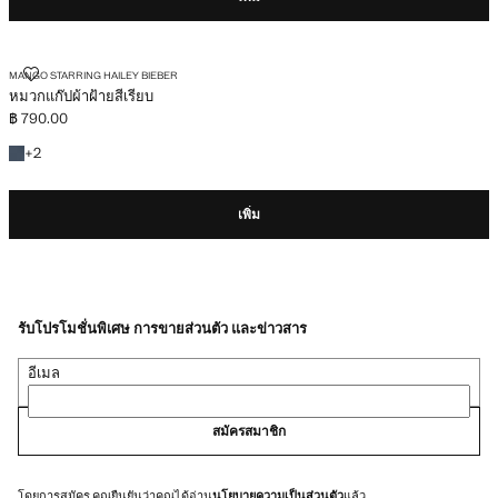
หมวกแก๊ปผ้าฝ้ายสีเรียบ
MANGO STARRING HAILEY BIEBER
หมวกแก๊ปผ้าฝ้ายสีเรียบ
฿ 790.00
ราคาปัจจุบัน [฿ 790.00 ]
+2สี
+
2
เพิ่ม
รับโปรโมชั่นพิเศษ การขายส่วนตัว และข่าวสาร
อีเมล
สมัครสมาชิก
โดยการสมัคร คุณยืนยันว่าคุณได้อ่าน
นโยบายความเป็นส่วนตัว
แล้ว