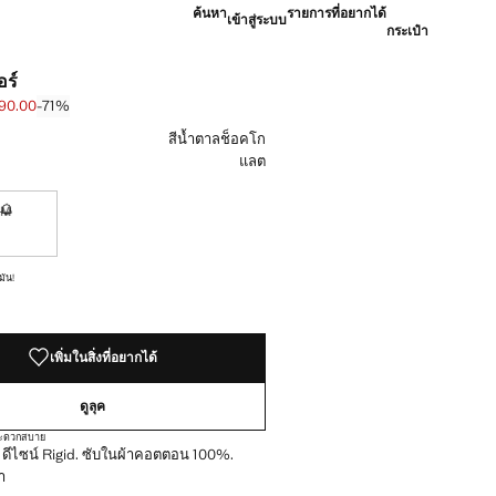
ค้นหา
รายการที่อยากได้
เข้าสู่ระบบ
กระเป๋า
อร์
290.00
-71%
้น [฿ 990.00 ]
 [฿ 290.00 ]
สีน้ำตาลช็อคโก
แลต
M
้องการมัน!
ไม่มี ฉันต้องการมัน!
มัน!
เพิ่มในสิ่งที่อยากได้
ดูลุค
งสะดวกสบาย
. ดีไซน์ Rigid. ซับในผ้าคอตตอน 100%.
า