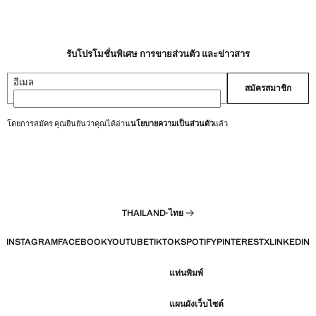
รับโปรโมชั่นพิเศษ การขายส่วนตัว และข่าวสาร
อีเมล
สมัครสมาชิก
โดยการสมัคร คุณยืนยันว่าคุณได้อ่าน
นโยบายความเป็นส่วนตัว
แล้ว
THAILAND
·
ไทย
INSTAGRAM
FACEBOOK
YOUTUBE
TIKTOK
SPOTIFY
PINTEREST
X
LINKEDIN
แท่นพิมพ์
แผนผังเว็บไซต์