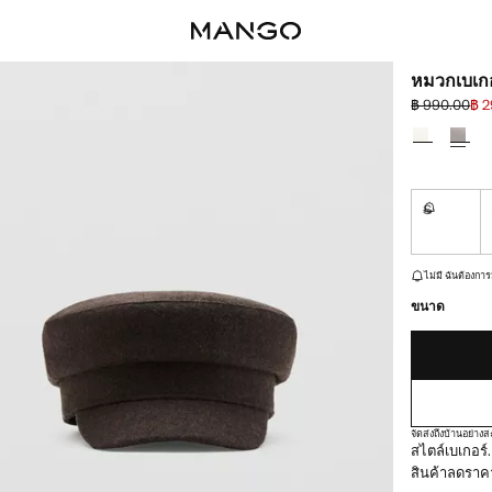
หมวกเบเก
฿ 990.00
฿ 
ลดราคาเริ่มต
ราคาปัจจุบัน
เลือกสี
S
ไม่มี ฉันต
เหลือเพียงไม่กี่ชิ้น!
ไม่มี ฉันต้องการ
ขนาด
จัดส่งถึงบ้านอย่า
สไตล์เบเกอร์
สินค้าลดราค