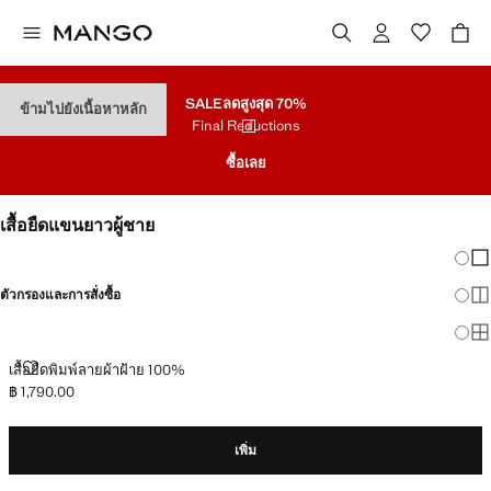
SALE
ลดสูงสุด 70%
ข้ามไปยังเนื้อหาหลัก
Final Reductions
ซื้อเลย
เสื้อยืดแขนยาวผู้ชาย
เปลี่
แส
ตัวกรองและการสั่งซื้อ
แส
แสด
เสื้อยืดพิมพ์ลายผ้าฝ้าย 100%
เสื้อยืดพิมพ์ลายผ้าฝ้าย 100%
฿ 1,790.00
ราคาปัจจุบัน [฿ 1,790.00 ]
เพิ่ม