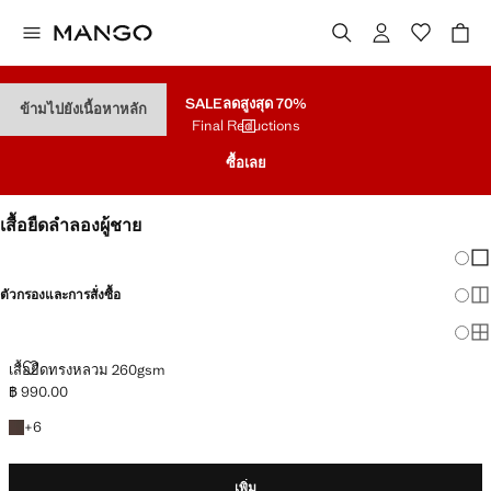
SALE
ลดสูงสุด 70%
ข้ามไปยังเนื้อหาหลัก
Final Reductions
ซื้อเลย
เสื้อยืดลำลองผู้ชาย
เปลี่
แส
ตัวกรองและการสั่งซื้อ
แส
แสด
เสื้อยืดทรงหลวม 260GSM
เสื้อยืดทรงหลวม 260gsm
฿ 990.00
ราคาปัจจุบัน [฿ 990.00 ]
+6สี
+
6
เพิ่ม