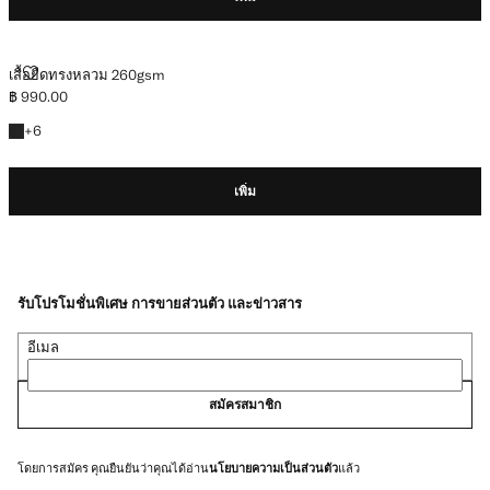
เสื้อยืดทรงหลวม 260GSM
เสื้อยืดทรงหลวม 260gsm
฿ 990.00
ราคาปัจจุบัน [฿ 990.00 ]
+6สี
+
6
เพิ่ม
รับโปรโมชั่นพิเศษ การขายส่วนตัว และข่าวสาร
อีเมล
สมัครสมาชิก
โดยการสมัคร คุณยืนยันว่าคุณได้อ่าน
นโยบายความเป็นส่วนตัว
แล้ว