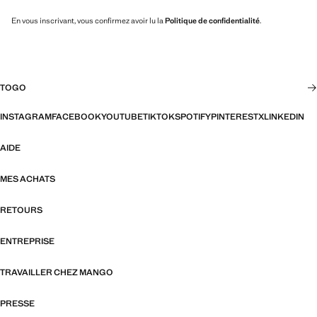
En vous inscrivant, vous confirmez avoir lu la
Politique de confidentialité
.
TOGO
INSTAGRAM
FACEBOOK
YOUTUBE
TIKTOK
SPOTIFY
PINTEREST
X
LINKEDIN
AIDE
MES ACHATS
RETOURS
ENTREPRISE
TRAVAILLER CHEZ MANGO
PRESSE