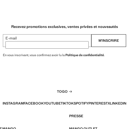
Recevez promotions exclusives, ventes privées et nouveautés
E-mail
M’INSCRIRE
En vous inscrivant, vous confirmez avoir lu la
Politique de confidentialité
.
TOGO
INSTAGRAM
FACEBOOK
YOUTUBE
TIKTOK
SPOTIFY
PINTEREST
X
LINKEDIN
PRESSE
EZ MANGO
MANGO OUTLET