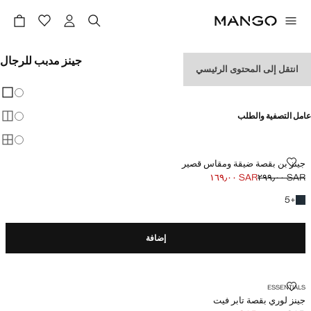
جينز مدبب للرجال
انتقل إلى المحتوى الرئيسي
مشاهدة الكل
ضيق
تغيير 
عرض
عامل التصفية والطلب
عرض
عرض
جينز بن بقصة ضيقة ومقاس قصير
جينز بن بقصة ضيقة ومقاس قصير
SAR ١٦٩٫٠٠
SAR ٢٩٩٫٠٠
السعر الحالي [SAR ١٦٩٫٠٠ ]
السعر الأول محذوف [SAR ٢٩٩٫٠٠ ]
+5 المزيد من الألوان
5
+
إضافة
جينز لوري بقصة تابر فيت
ESSENTIALS
جينز لوري بقصة تابر فيت