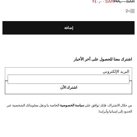
SAR ٢٤٠٫٠٠
SAR ٣٩٩٫٠٠
السعر الحالي [SAR ٢٤٠٫٠٠ ]
السعر الأول محذوف [SAR ٣٩٩٫٠٠ ]
+2 المزيد من الألوان
2
+
إضافة
اشترك معنا للحصول على أخر الأخبار
البريد الإلكتروني
اشترك الأن
من خلال الاشتراك، فإنك توافق على
سياسة الخصوصية
الخاصة بنا ونقل معلوماتك الشخصية عبر
الحدود إلى إسبانيا وأيرلندا.