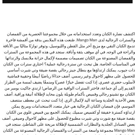
اكتشف نضارة الكتان وتعدد استخداماته من خلال مجموعتنا الحصرية من القمصان
والسترات الرجالية لدى Mango Man. صُنعت هذه الملابس بدقة من أقمشة فاخرة
تدمج الكتان النقي مع مزيج آخر مثل القطن والليوسيل، وتوفر توازنًا مثاليًا بين الأناقة
والراحة في الوجه. في أي موقف بثقة وأناقة. ستجد في هذه المجموعة من السترات
والقمصان المصنوعة من الكتان تصميمات مصممة لإكمال خزانة ملابسك ولارتدائها
في المناسبات الخاصة. هل تبحث عن سترة رجالية عملية؟ اختاري سترات من الكتان
ذات جيوب. يمكنك ارتداؤها مع بنطال جينز رجالي بقصة ضيقة وتي شيرت أساسي
للحصول على مظهر كاجوال وغير رسمي. أضف حذاءًا رياضيًا أبيضًا وحقيبة قماشية
لأسلوب حضري عصري. إذا كنت تفضل خيارًا عصريًا ومنمقًا يضيف لمسة من الطراز
القديم إلى أي جماعة، فاختر السترات الواقية من الرصاص! ارتدي جاكيت بومبر من
الكتان مع تشينو رجالي وقميص بأكمام طويلة بلون محايد لإطلالة أنيقة وراقية. أضف
بعض الأحذية الجلدية وساعة اليد لإكمال الزي. إذا كنت تبحث عن معطف منتصف
الموسم، فإن قمصان الكتان الرجالية هي خيار متعدد الاستخدامات ومريح يمكن
ارتداؤه كسترة خفيفة أو كقميص سميك. يمكنك الجمع بين قميص علوي من الكتان
بقصة ضيقة مع شورت وتي شيرت مطبوع للحصول على مظهر كاجوال وصيفي. أضف
بعض الصنادل الجلدية والنظارات الشمسية لإطلالة مريحة على الشاطئ. ستجد في
Mango Man مجموعة واسعة من السترات والقمصان الرجالية المصنوعة من الكتان