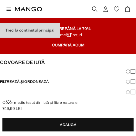
SOLDARE
PÂNĂ LA 70%
Treci la conținutul principal
Ultimele Prețuri
CUMPĂRĂ ACUM
COVOARE DE IUTĂ
Schim
Afi
FILTREAZĂ ȘI ORDONEAZĂ
Afi
Afi
COVOR MEDIU ȚESUT DIN IUTĂ ȘI FIBRE NATURALE
Covor mediu țesut din iută și fibre naturale
749,99 LEI
Preț actual [749,99 LEI ]
ADAUGĂ