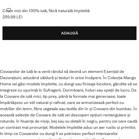
COVOR MIC DIN 100% IUTĂ, FIBRĂ NATURALĂ ÎMPLETITĂ
Covor mic din 100% iută, fibră naturală împletită
239,99 LEI
Preț actual [239,99 LEI ]
ADAUGĂ
Covoarelor de iută le-a venit rândul să devină un element Esențial de
Decorațiuni, aducând căldură și texturi în orice încăpere. În Colecția Mango
Home vei găsi modele împletite, cu dungi sau finisaje bicolore, gândite să se
integreze cu ușurință în Sufragerii, Dormitoare, holuri sau spații de lucru. De
la Covoare de iută mici, tip preș, până la formate mai generoase, toate
împărtășesc un stil natural și rafinat, care se armonizează perfect cu
mobilier din lemn, fibre vegetale sau textile din In și Covoare din bumbac. În
această selecție de Covoare de iută vei descoperi opțiuni rectangulare și
rotunde, în Nuanțe de nisip, bej sau cu detalii în negru, pentru cei care caută
un contrast mai pronunțat. Modelele împletite aduc un aer rustic și primitor,
în timp ce Covoarelor cu dungi li se potrivesc perfect interioarelor