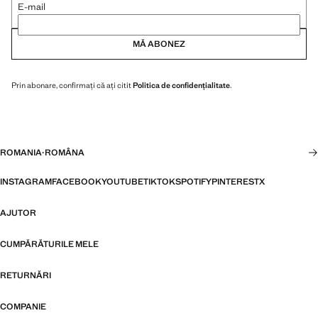
E-mail
MĂ ABONEZ
Prin abonare, confirmați că ați citit
Politica de confidențialitate
.
ROMANIA
·
ROMÂNA
INSTAGRAM
FACEBOOK
YOUTUBE
TIKTOK
SPOTIFY
PINTEREST
X
AJUTOR
CUMPĂRĂTURILE MELE
RETURNĂRI
COMPANIE