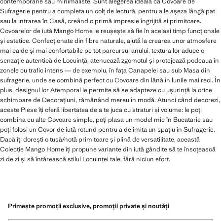
contemporane sau minimaliste. Sunt alegerea ideală ca Covoare de
Sufragerie pentru a completa un colț de lectură, pentru a le așeza lângă pat
sau la intrarea în Casă, creând o primă impresie îngrijită și primitoare.
Covoarelor de iută Mango Home le reușește să fie în același timp funcționale
și estetice. Confecționate din fibre naturale, ajută la crearea unor atmosfere
mai calde și mai confortabile pe tot parcursul anului. textura lor aduce o
senzație autentică de Locuință, atenuează zgomotul și protejează podeaua în
zonele cu trafic intens — de exemplu, în fața Canapelei sau sub Masa din
sufragerie, unde se combină perfect cu Covoare din lână în lunile mai reci. În
plus, designul lor Atemporal le permite să se adapteze cu ușurință la orice
schimbare de Decorațiuni, rămânând mereu în modă. Atunci când decorezi,
aceste Piese îți oferă libertatea de a te juca cu straturi și volume: le poți
combina cu alte Covoare simple, poți plasa un model mic în Bucatarie sau
poți folosi un Covor de iută rotund pentru a delimita un spațiu în Sufragerie.
Dacă îți dorești o tușă/notă primitoare și plină de versatilitate, această
Colecție Mango Home îți propune variante din iută gândite să te însoțească
zi de zi și să întărească stilul Locuinței tale, fără niciun efort.
Primește promoții exclusive, promoții private și noutăți