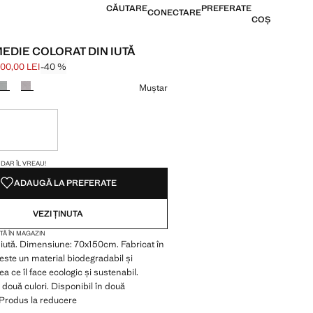
CĂUTARE
PREFERATE
CONECTARE
COȘ
EDIE COLORAT DIN IUTĂ
00,00 LEI
-40 %
ăiat [499,99 LEI ]
300,00 LEI ]
 culoare
Muștar
l, dar îl vreau!
VA ARTICOLE!
, DAR ÎL VREAU!
ADAUGĂ LA PREFERATE
VEZI ȚINUTA
TĂ ÎN MAGAZIN
 iută. Dimensiune: 70x150cm. Fabricat în
 este un material biodegradabil și
eea ce îl face ecologic și sustenabil.
 două culori. Disponibil în două
Produs la reducere