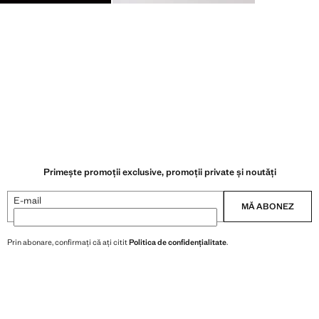
Primește promoții exclusive, promoții private și noutăți
E-mail
MĂ ABONEZ
Prin abonare, confirmați că ați citit
Politica de confidențialitate
.