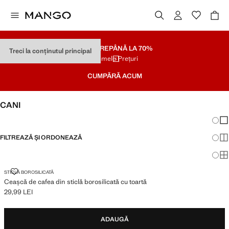
SOLDARE
PÂNĂ LA 70%
Treci la conținutul principal
Ultimele Prețuri
CUMPĂRĂ ACUM
CANI
Schim
Afi
FILTREAZĂ ȘI ORDONEAZĂ
Afi
Afi
CEAȘCĂ DE CAFEA DIN STICLĂ BOROSILICATĂ CU TOARTĂ
STICLĂ BOROSILICATĂ
Ceașcă de cafea din sticlă borosilicată cu toartă
29,99 LEI
Preț actual [29,99 LEI ]
ADAUGĂ