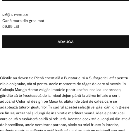
CANĂ MARE DIN GRES MAT
MADE IN PORTUGAL
Cană mare din gres mat
59,99 LEI
Preț actual [59,99 LEI ]
ADAUGĂ
Căștile au devenit o Piesă esențială a Bucatariei și a Sufrageriei, atât pentru
zilele obișnuite, cât și pentru acele momente de răgaz de care ai nevoie. În
Colecția Mango Home vei găsi modele pentru cafea, ceai sau espresso,
gândite să te însoțească de la micul dejun până la ultima infuzie a serii,
aducând Culori și design pe Masa ta, alături de căni de cafea care se
adaptează tuturor gusturilor. În cadrul acestei selecții vei găsi căni din gresie
cu finisaj artizanal și dungi de inspirație mediteraneană, ideale pentru cei
care caută o tușă/notă caldă și robustă. Acestea coexistă cu opțiuni din sticlă
de borosilicat, unele semitransparente, altele cu mici fructe în interior,
perfecte pentru a adăuga o notă jucăușă unui brunch cu prietenii sau unei