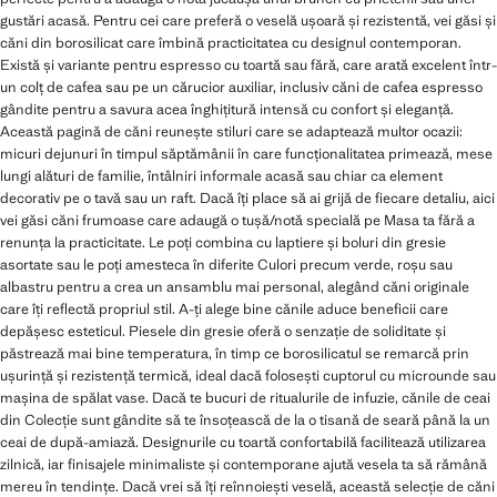
gustări acasă. Pentru cei care preferă o veselă ușoară și rezistentă, vei găsi și
căni din borosilicat care îmbină practicitatea cu designul contemporan.
Există și variante pentru espresso cu toartă sau fără, care arată excelent într-
un colț de cafea sau pe un cărucior auxiliar, inclusiv căni de cafea espresso
gândite pentru a savura acea înghițitură intensă cu confort și eleganță.
Această pagină de căni reunește stiluri care se adaptează multor ocazii:
micuri dejunuri în timpul săptămânii în care funcționalitatea primează, mese
lungi alături de familie, întâlniri informale acasă sau chiar ca element
decorativ pe o tavă sau un raft. Dacă îți place să ai grijă de fiecare detaliu, aici
vei găsi căni frumoase care adaugă o tușă/notă specială pe Masa ta fără a
renunța la practicitate. Le poți combina cu laptiere și boluri din gresie
asortate sau le poți amesteca în diferite Culori precum verde, roșu sau
albastru pentru a crea un ansamblu mai personal, alegând căni originale
care îți reflectă propriul stil. A-ți alege bine cănile aduce beneficii care
depășesc esteticul. Piesele din gresie oferă o senzație de soliditate și
păstrează mai bine temperatura, în timp ce borosilicatul se remarcă prin
ușurință și rezistență termică, ideal dacă folosești cuptorul cu microunde sau
mașina de spălat vase. Dacă te bucuri de ritualurile de infuzie, cănile de ceai
din Colecție sunt gândite să te însoțească de la o tisană de seară până la un
ceai de după-amiază. Designurile cu toartă confortabilă facilitează utilizarea
zilnică, iar finisajele minimaliste și contemporane ajută vesela ta să rămână
mereu în tendințe. Dacă vrei să îți reînnoiești veselă, această selecție de căni