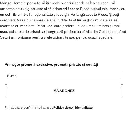
Mango Home îți permite să îți creezi propriul set de cafea sau ceai, să
amesteci texturi și volume și să adaptezi fiecare Piesă rutinei tale, mereu cu
un echilibru între funcționalitate și design. Pe lângă aceste Piese, îți poți
completa Masa cu pahare de apă în diferite stiluri și grosimi care să se
asorteze cu vesela ta. Pentru cei care preferă un look mai luminos și mai
ușor, paharele de cristal se integrează perfect cu cănile din Colecție, creând
Seturi armonioase pentru zilele obișnuite sau pentru ocazii speciale.
Primește promoții exclusive, promoții private și noutăți
E-mail
MĂ ABONEZ
Prin abonare, confirmați că ați citit
Politica de confidențialitate
.