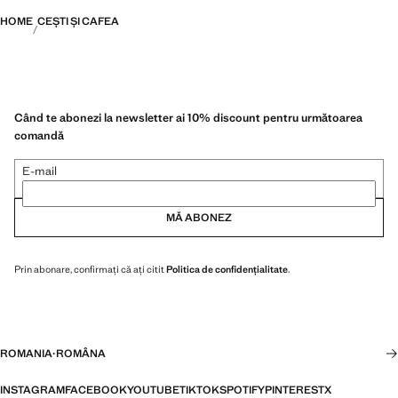
HOME
CEȘTI ȘI CAFEA
Când te abonezi la newsletter ai 10% discount pentru următoarea
comandă
E-mail
MĂ ABONEZ
Prin abonare, confirmați că ați citit
Politica de confidențialitate
.
ROMANIA
·
ROMÂNA
INSTAGRAM
FACEBOOK
YOUTUBE
TIKTOK
SPOTIFY
PINTEREST
X