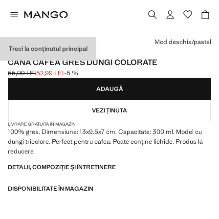
Selectează o culoare
Mod deschis/pastel
Treci la conținutul principal
MADE IN PORTUGAL
CANĂ CAFEA GRES DUNGI COLORATE
55,99 LEI
52,99 LEI
-5 %
Preț inițial tăiat [55,99 LEI ]
Preț actual [52,99 LEI ]
ADAUGĂ
VEZI ȚINUTA
LIVRARE GRATUITĂ ÎN MAGAZIN
100% gres. Dimensiune: 13x9.5x7 cm. Capacitate: 300 ml. Model cu
dungi tricolore. Perfect pentru cafea. Poate conține lichide. Produs la
reducere
DETALII, COMPOZIȚIE ȘI ÎNTREȚINERE
DISPONIBILITATE ÎN MAGAZIN