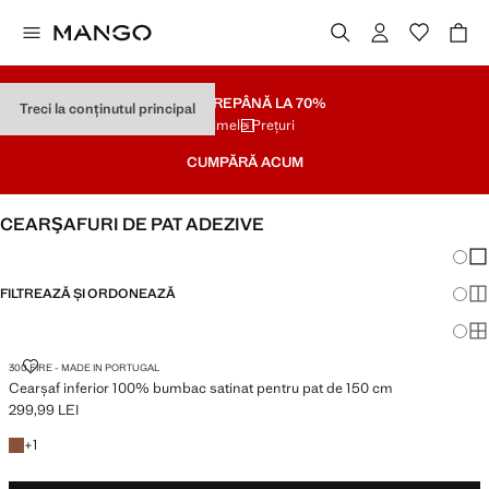
SOLDARE
PÂNĂ LA 70%
Treci la conținutul principal
Ultimele Prețuri
CUMPĂRĂ ACUM
CEARŞAFURI DE PAT ADEZIVE
Schim
Afi
FILTREAZĂ ȘI ORDONEAZĂ
Afi
PAT 150 CM
Afi
CEARȘAF INFERIOR 100% BUMBAC SATINAT PENTRU PAT DE 150 CM
300 FIRE - MADE IN PORTUGAL
Cearșaf inferior 100% bumbac satinat pentru pat de 150 cm
299,99 LEI
Preț actual [299,99 LEI ]
+ 1 culoare
+
1