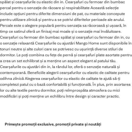
spălat și cearșafurile cu elastic din in. Cearșafuri cu fermoar din bumbac
percal pentru o senzație de răcoare și respirabilitate Această selecție
include opțiuni pentru diferite dimensiuni de pat, cu materiale concepute
pentru utilizare zilnică și pentru a se potrivi diferitelor perioade ale anului.
Percale este o alegere populară pentru senzația sa răcoroasă și ușoară, în
timp ce satinul oferă un finisaj mai moale și o senzație mai învăluitoare.
Cearșafuri cu fermoar din bumbac spălat și cearșafuri cu fermoar din in, cu
o senzație relaxantă Cearșafurile cu ajustări Mango Home sunt disponibile în
tonuri neutre și alte culori care se potrivesc cu ușurință diverse stiluri de
dormitor. Le poți combina cu fețe de pernă și cearșafuri plate asortate pentru
a crea un set echilibrat și a menține un aspect elegant al patului tău.
Cearșafurile cu ajustări din in, la rândul lor, oferă o senzație naturală și
contemporană. Beneficiile alegerii cearșafurilor cu elastic de calitate pentru
odihna zilnică Alegerea cearșafurilor cu elastic de calitate te ajută să-ți
completezi patul cu o bază confortabilă și funcțională. În plus, prin asortarea
lor cu alte textile pentru dormitor, poți reîmprospăta atmosfera cu mici
modificări și poți menține un echilibru între design și caracter practic.
Primește promoții exclusive, promoții private și noutăți