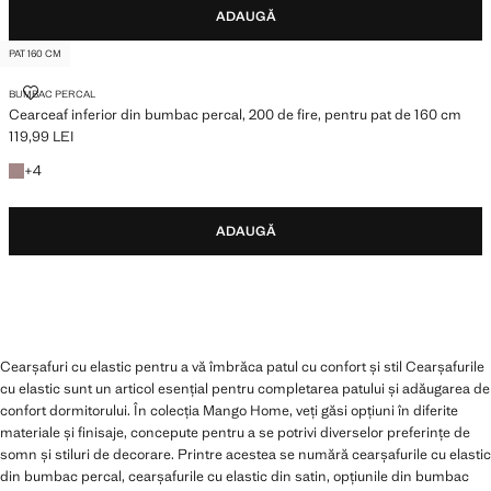
ADAUGĂ
PAT 160 CM
CEARCEAF INFERIOR DIN BUMBAC PERCAL, 200 DE FIRE, PENTRU PAT
BUMBAC PERCAL
Cearceaf inferior din bumbac percal, 200 de fire, pentru pat de 160 cm
119,99 LEI
Preț actual [119,99 LEI ]
Câteva culori
+
4
ADAUGĂ
Cearșafuri cu elastic pentru a vă îmbrăca patul cu confort și stil Cearșafurile
cu elastic sunt un articol esențial pentru completarea patului și adăugarea de
confort dormitorului. În colecția Mango Home, veți găsi opțiuni în diferite
materiale și finisaje, concepute pentru a se potrivi diverselor preferințe de
somn și stiluri de decorare. Printre acestea se numără cearșafurile cu elastic
din bumbac percal, cearșafurile cu elastic din satin, opțiunile din bumbac