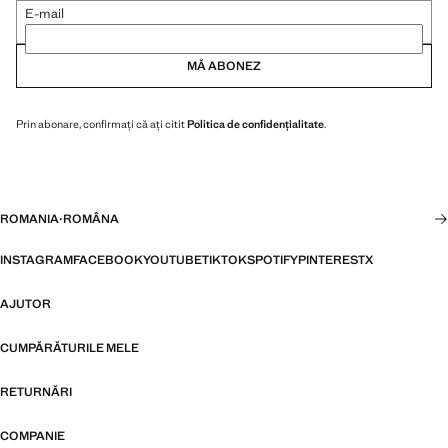
E-mail
MĂ ABONEZ
Prin abonare, confirmați că ați citit
Politica de confidențialitate
.
ROMANIA
·
ROMÂNA
INSTAGRAM
FACEBOOK
YOUTUBE
TIKTOK
SPOTIFY
PINTEREST
X
AJUTOR
CUMPĂRĂTURILE MELE
RETURNĂRI
COMPANIE