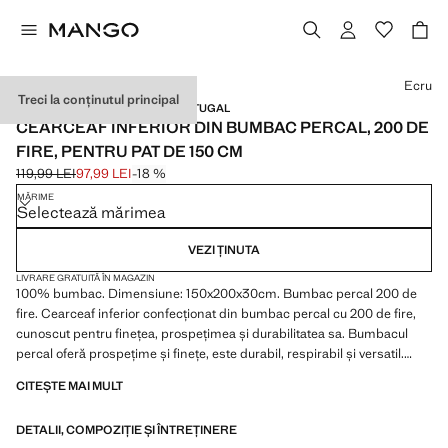
Selectează o culoare
Ecru
Treci la conținutul principal
BUMBAC PERCAL / MADE IN PORTUGAL
CEARCEAF INFERIOR DIN BUMBAC PERCAL, 200 DE
FIRE, PENTRU PAT DE 150 CM
119,99 LEI
97,99 LEI
-18 %
Preț inițial tăiat [119,99 LEI ]
Preț actual [97,99 LEI ]
MĂRIME
Selectează mărimea
VEZI ȚINUTA
LIVRARE GRATUITĂ ÎN MAGAZIN
100% bumbac. Dimensiune: 150x200x30cm. Bumbac percal 200 de
fire. Cearceaf inferior confecționat din bumbac percal cu 200 de fire,
cunoscut pentru finețea, prospețimea și durabilitatea sa. Bumbacul
percal oferă prospețime și finețe, este durabil, respirabil și versatil.
Este ideal pentru baza garderobei. Disponibil în mai multe culori. Se
CITEȘTE MAI MULT
asortează cu mai multe produse din colecție. Produs la reducere
DETALII, COMPOZIȚIE ȘI ÎNTREȚINERE