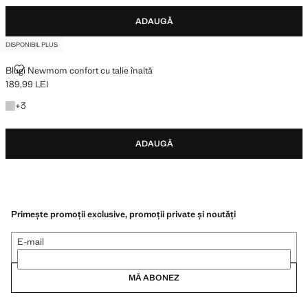
ADAUGĂ
DISPONIBIL PLUS
BLUGI NEWMOM CONFORT CU TALIE ÎNALTĂ
Blugi Newmom confort cu talie înaltă
189,99 LEI
Preț actual [189,99 LEI ]
Câteva culori
+
3
ADAUGĂ
Primește promoții exclusive, promoții private și noutăți
E-mail
MĂ ABONEZ