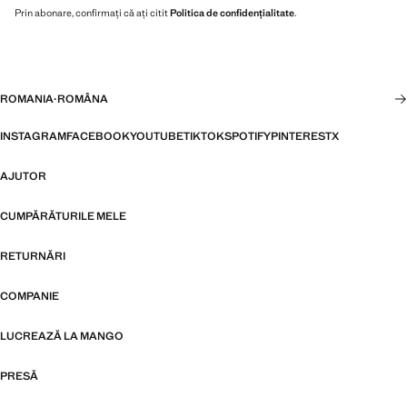
Prin abonare, confirmați că ați citit
Politica de confidențialitate
.
ROMANIA
·
ROMÂNA
INSTAGRAM
FACEBOOK
YOUTUBE
TIKTOK
SPOTIFY
PINTEREST
X
AJUTOR
CUMPĂRĂTURILE MELE
RETURNĂRI
COMPANIE
LUCREAZĂ LA MANGO
PRESĂ