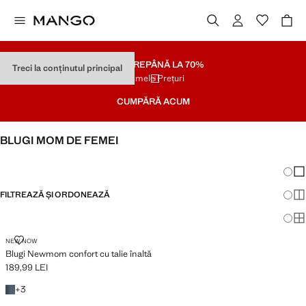
SOLDARE
PÂNĂ LA 70%
Treci la conținutul principal
Ultimele Prețuri
CUMPĂRĂ ACUM
BLUGI MOM DE FEMEI
VEZI TOT
WIDE LEG
Schim
Afi
FILTREAZĂ ȘI ORDONEAZĂ
Afi
DISPONIBIL PLUS
Afi
BLUGI NEWMOM CONFORT CU TALIE ÎNALTĂ
NEW NOW
Blugi Newmom confort cu talie înaltă
189,99 LEI
Preț actual [189,99 LEI ]
Câteva culori
+
3