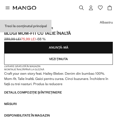
Selectează o culoare
Albastru
Treci la conținutul principal
MANGO STARRING HAILEY BIEBER
BLUGI MOM-FIT CU TALIE ÎNALTĂ
239,99 LEI
75,99 LEI
-68 %
Preț inițial tăiat [239,99 LEI ]
Preț actual [75,99 LEI ]
ANUNȚĂ-MĂ
VEZI ȚINUTA
LIVRARE GRATUITĂ ÎN MAGAZIN
MOM
TALIE ÎNALTĂ
PÂNĂ LA GLEZNĂ
Craft your own story feat. Hailey Bieber. Denim din bumbac 100%.
Mom-fit. Talie înaltă. Gaici pentru curea. Cinci buzunare. Închidere în
față cu trei nasturi. Produs la reducere
DETALII, COMPOZIȚIE ȘI ÎNTREȚINERE
MĂSURI
DISPONIBILITATE ÎN MAGAZIN