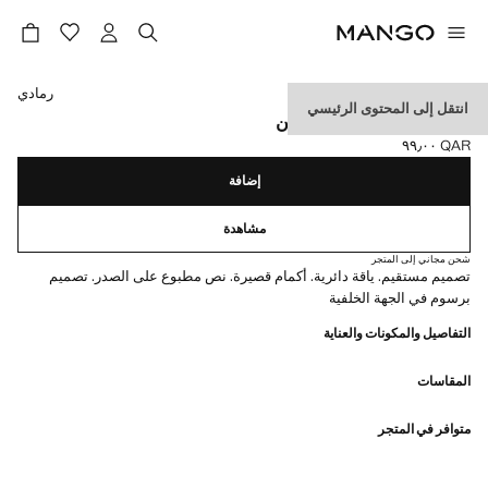
حدد اللون
رمادي
انتقل إلى المحتوى الرئيسي
تي شيرت مطبوع من القطن
QAR ٩٩٫٠٠
السعر الحالي [QAR ٩٩٫٠٠ ]
إضافة
مشاهدة
شحن مجاني إلى المتجر
تصميم مستقيم. ياقة دائرية. أكمام قصيرة. نص مطبوع على الصدر. تصميم
برسوم في الجهة الخلفية
التفاصيل والمكونات والعناية
المقاسات
متوافر في المتجر