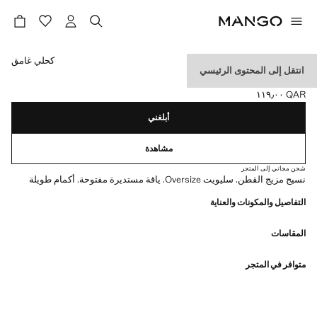
حدد اللون
كحلي غامق
انتقل إلى المحتوى الرئيسي
سترة محبوكة كبيرة الحجم
QAR ١١٩٫٠٠
السعر الحالي [QAR ١١٩٫٠٠ ]
أبلغني
مشاهدة
شحن مجاني إلى المتجر
نسيج مزيج القطن. سليويت Oversize. ياقة مستديرة مفتوحة. أكمام طويلة
التفاصيل والمكونات والعناية
المقاسات
متوافر في المتجر