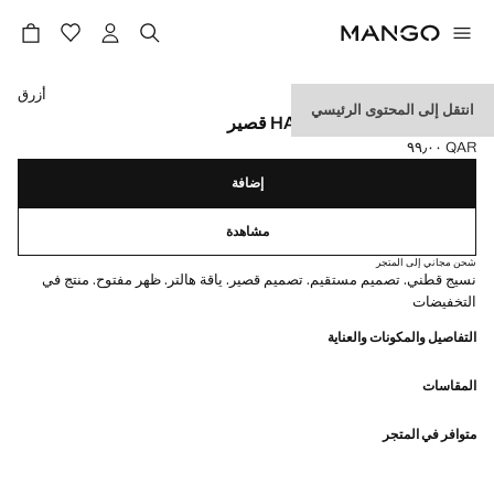
حدد اللون
أزرق
انتقل إلى المحتوى الرئيسي
فستان قصير برقبة HALTER قصير
QAR ٩٩٫٠٠
السعر الحالي [QAR ٩٩٫٠٠ ]
إضافة
مشاهدة
شحن مجاني إلى المتجر
نسيج قطني. تصميم مستقيم. تصميم قصير. ياقة هالتر. ظهر مفتوح. منتج في
التخفيضات
التفاصيل والمكونات والعناية
المقاسات
متوافر في المتجر