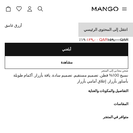
حدد اللون
أزرق غامق
انتقل إلى المحتوى الرئيسي
قميص قطني
QAR ١٥٩٫٠٠
QAR ١٢٩٫٠٠
؜-١٩٪؜
السعر الحالي [QAR ١٢٩٫٠٠ ]
السعر الأول محذوف [QAR ١٥٩٫٠٠ ]
أبلغني
مشاهدة
شحن مجاني إلى المتجر
نسيج 100% قطن. تصميم مستقيم. تصميم سادة. ياقة بأزرار. أكمام طويلة
بأساور بأزرار. إغلاق أمامي بأزرار
التفاصيل والمكونات والعناية
المقاسات
متوافر في المتجر