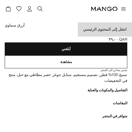
حدد اللون
أزرق سماوي
انتقل إلى المحتوى الرئيسي
بنطال جوجر قطني بحبل
QAR ٣٩٫٠٠
السعر الحالي [QAR ٣٩٫٠٠ ]
أبلغني
مشاهدة
شحن مجاني إلى المتجر
نسيج 100% قطن. تصميم مستقيم. ستايل جوغر. خصر مطاطي مع حبل. منتج
في التخفيضات
التفاصيل والمكونات والعناية
المقاسات
متوافر في المتجر