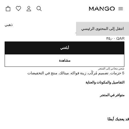
حدد اللون
ذهبي
انتقل إلى المحتوى الرئيسي
عبوة من 5 حلقات متناسقة
QAR ٣٥٫٠٠
السعر الحالي [QAR ٣٥٫٠٠ ]
أبلغني
مشاهدة
شحن مجاني إلى المتجر
5 حزمات. تصميم مُركّب. زينة فواكه. ميتالك. منتج في التخفيضات
التفاصيل والمكونات والعناية
متوافر في المتجر
قد يعجبك أيضًا