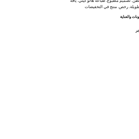
100% قطن. تصميم مطبوع. طباعة هالو كيتي. ياقة
 طويلة. رخص. منتج في التخفيضات
نات والعناية
جر