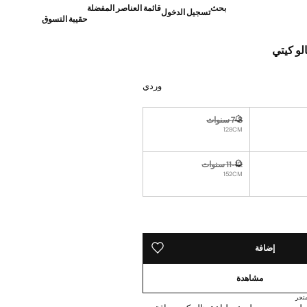
بحث
قائمة العناصر المفضلة
تسجيل الدخول
حقيبة التسوق
و كيتي
]
وردي
7-8 سنوات
غير متوفر. أنا أريده!
128CM
11-12 سنوات
ة!
غير متوفر. أنا أريده!
152CM
ده!
إضافة
حفظه في قائمة منتجاتك المفضلة
مشاهدة
تجر