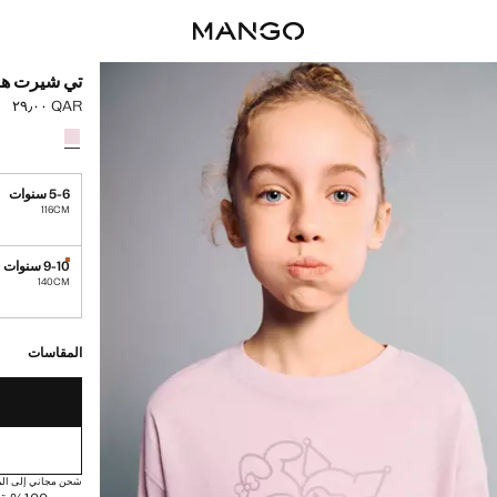
تي شيرت هال
QAR ٢٩٫٠٠
السعر الحالي [QAR ٢٩٫٠٠ 
حدد اللون
5-6 سنوات
116CM
9-10 سنوات
القطع الأخير
140CM
القطع الأخيرة!
غير متوفر. أنا أري
المقاسات
شحن مجاني إلى الم