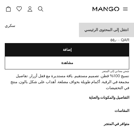
حدد اللون
سكري
انتقل إلى المحتوى الرئيسي
تيشيرت بتأثير بالون
QAR ٥٥٫٠٠
السعر الحالي [QAR ٥٥٫٠٠ ]
إضافة
مشاهدة
شحن مجاني إلى المتجر
نسيج 100% قطن. تصميم مستقيم. ياقة مستديرة مع قفل أزرار. تفاصيل
مجمعة في الرقبة. أكمام طويلة بحواف مضلعة. أهداب على شكل بالون. منتج
في التخفيضات
التفاصيل والمكونات والعناية
المقاسات
متوافر في المتجر