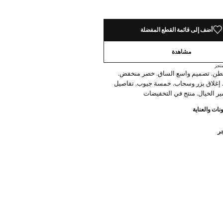
أضف إلى قائمة القطع المفضلة
مشاهدة
تجر
 100% قطن. تصميم واسع الساق. خصر منخفض.
 إغلاق بزر وسحاب. خمسة جيوب. تفاصيل
ير الخيال. منتج في التخفيضات
نات والعناية
جر