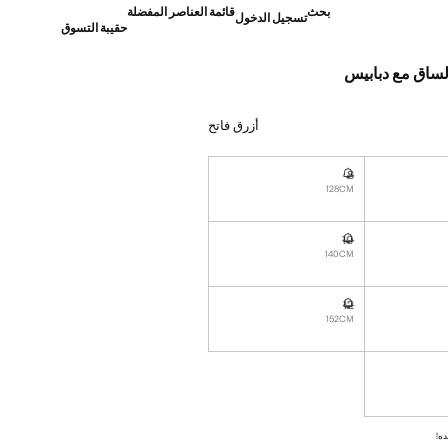
بحث
قائمة العناصر المفضلة
تسجيل الدخول
حقيبة التسوق
لساق مع دبابيس
]
أزرق فاتح
8
نا أريده!
غير متوفر. أنا أريده!
128CM
10
نا أريده!
غير متوفر. أنا أريده!
140CM
12
نا أريده!
غير متوفر. أنا أريده!
152CM
نا أريده!
ده!