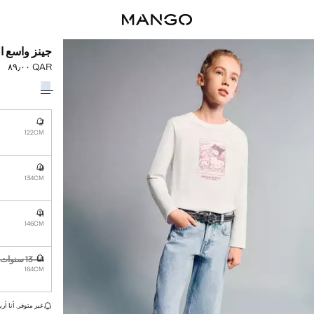
جينز واسع ا
QAR ٨٩٫٠٠
السعر الحالي [QAR ٨٩٫٠٠ 
حدد اللون
7
غير متوفر. أ
122CM
9
غير متوفر. أ
134CM
11
غير متوفر. أ
146CM
13-14 سنوات
غير متوفر. أ
164CM
القطع الأخيرة!
غير متوفر. أنا أري