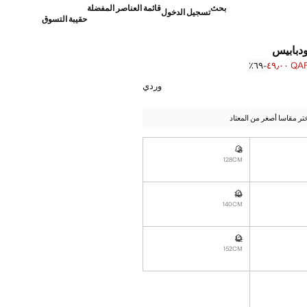
بحث
قائمة العناصر المفضلة
تسجيل الدخول
حقيبة التسوق
ودبابيس
QAR ٤٩٫
؜-٦٩٪؜
]
Q ١٥٩٫٠٠ ]
وردي
تر مقاسا أصغر من المعتاد
8
نا أريده!
غير متوفر. أنا أريده!
128CM
10
نا أريده!
غير متوفر. أنا أريده!
140CM
12
نا أريده!
غير متوفر. أنا أريده!
152CM
نا أريده!