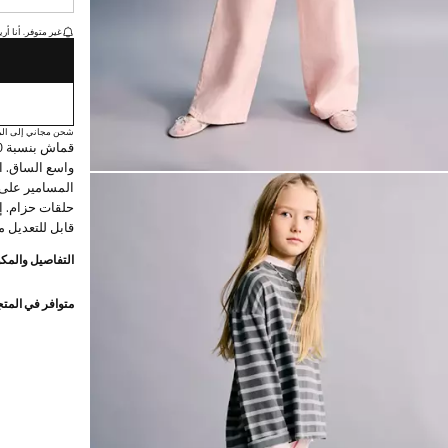
القطع الأخيرة!
غير متوفر. أنا أري
شحن مجاني إلى الم
واسع الساق. 
المسامير على
حلقات حزام. 
قابل للتعديل م
التفاصيل والمكو
متوافر في المت