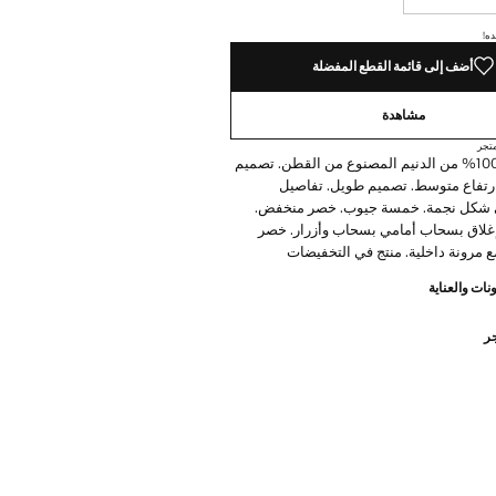
ده!
أضف إلى قائمة القطع المفضلة
مشاهدة
تجر
قماش بنسبة 100% من الدنيم المصنوع من القطن. تصميم
ارتفاع متوسط. تصميم طويل. تفاصيل
 شكل نجمة. خمسة جيوب. خصر منخفض.
إغلاق بسحاب أمامي بسحاب وأزرار. خصر
ع مرونة داخلية. منتج في التخفيضات
نات والعناية
جر