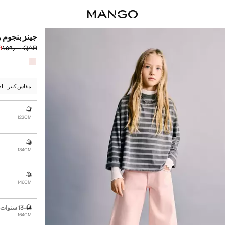
جينز بنجوم 
٠٠
QAR ١٥٩٫٠٠
السعر الحالي [QAR ٤٩٫٠٠ 
السعر الأول محذوف [AR
حدد اللون
مقاس كبير - اخ
7
غير متوفر. أ
122CM
9
غير متوفر. أ
134CM
11
غير متوفر. أ
146CM
13-14 سنوات
غير متوفر. أ
164CM