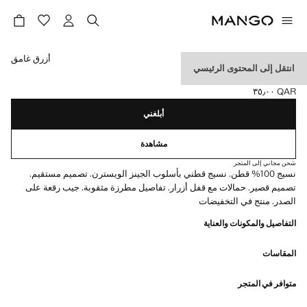
حدد اللون
أزرق غامق
انتقل إلى المحتوى الرئيسي
مريلة قصيرة من الدنيم
QAR ٣٥٫٠٠
السعر الحالي [QAR ٣٥٫٠٠ ]
أبلغني
مشاهدة
شحن مجاني إلى المتجر
نسيج 100% قطن. نسيج قطني بأسلوب الجينز الويسترن. تصميم مستقيم.
تصميم قصير. حمالات مع قفل أزرار. تفاصيل مطرزة مثقوبة. جيب رقعة على
الصدر. منتج في التخفيضات
التفاصيل والمكونات والعناية
المقاسات
متوافر في المتجر