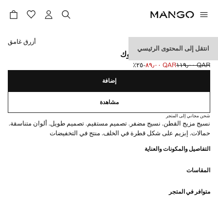
حدد اللون
أزرق غامق
انتقل إلى المحتوى الرئيسي
جمبسوت طويل بنمط محبوك
QAR ١١٩٫٠٠
QAR ٨٩٫٠٠
؜-٢٥٪؜
السعر الحالي [QAR ٨٩٫٠٠ ]
السعر الأول محذوف [QAR ١١٩٫٠٠ ]
إضافة
مشاهدة
شحن مجاني إلى المتجر
نسيج مزيج القطن. نسيج مضفر. تصميم مستقيم. تصميم طويل. ألوان متناسقة.
حمالات. إبزيم على شكل قطرة في الخلف. منتج في التخفيضات
التفاصيل والمكونات والعناية
المقاسات
متوافر في المتجر