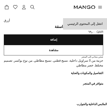
حدد اللون
أزرق
انتقل إلى المحتوى الرئيسي
3 عبوات سروال داخلية متناسقة
QAR ٦٩٫٠٠
السعر الحالي [QAR ٦٩٫٠٠ ]
إضافة
مشاهدة
شحن مجاني إلى المتجر
حزمة من 3 سراويل داخلية. نسيج قطني. نسيج مطاطي. من نوع بوكسر. تصميم
مختلط. خصر مطاطي
التفاصيل والمكونات والعناية
متوافر في المتجر
الملابس الداخلية والجوارب