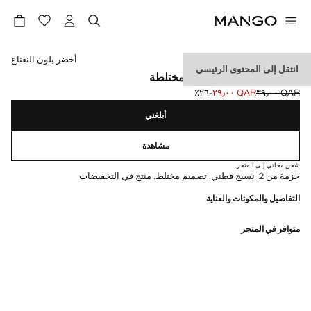
حدد اللون
أخضر بلون النعناع
انتقل إلى المحتوى الرئيسي
علبة تضم 2 من الجوارب المختلطة
QAR ٣٩٫٠٠
QAR ٢٩٫٠٠
؜-٢٦٪؜
السعر الحالي [QAR ٢٩٫٠٠ ]
السعر الأول محذوف [QAR ٣٩٫٠٠ ]
أبلغني
مشاهدة
شحن مجاني إلى المتجر
حزمة من 2. نسيج قطني. تصميم مختلط. منتج في التخفيضات
التفاصيل والمكونات والعناية
متوافر في المتجر