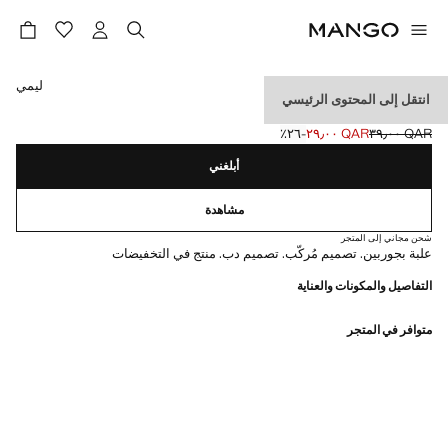
حدد اللون
ليمي
انتقل إلى المحتوى الرئيسي
حزمة 2 زوج جوارب بدببة
QAR ٣٩٫٠٠
QAR ٢٩٫٠٠
؜-٢٦٪؜
السعر الحالي [QAR ٢٩٫٠٠ ]
السعر الأول محذوف [QAR ٣٩٫٠٠ ]
أبلغني
مشاهدة
شحن مجاني إلى المتجر
علبة بجوربين. تصميم مُركّب. تصميم دب. منتج في التخفيضات
التفاصيل والمكونات والعناية
متوافر في المتجر