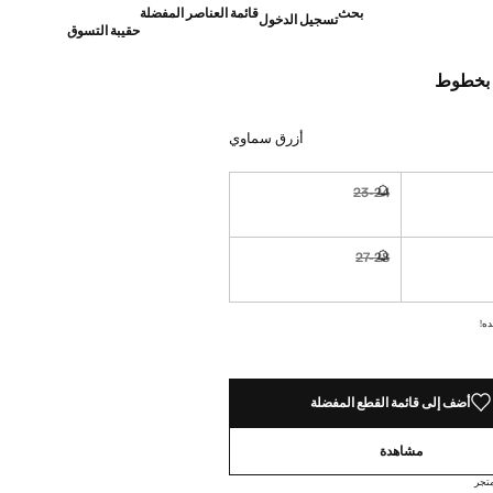
بحث
قائمة العناصر المفضلة
تسجيل الدخول
حقيبة التسوق
 بخطوط
]
أزرق سماوي
23-24
نا أريده!
غير متوفر. أنا أريده!
27-28
نا أريده!
غير متوفر. أنا أريده!
ده!
أضف إلى قائمة القطع المفضلة
مشاهدة
تجر