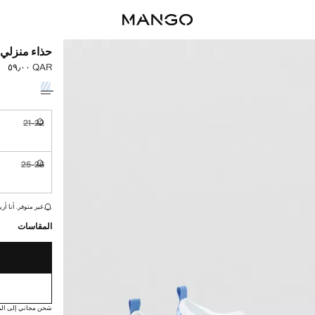
حذاء منزلي
QAR ٥٩٫٠٠
السعر الحالي [QAR ٥٩٫٠٠ 
حدد اللون
21-22
غير متوفر. أ
25-26
غير متوفر. أ
القطع الأخيرة!
غير متوفر. أنا أري
المقاسات
شحن مجاني إلى الم