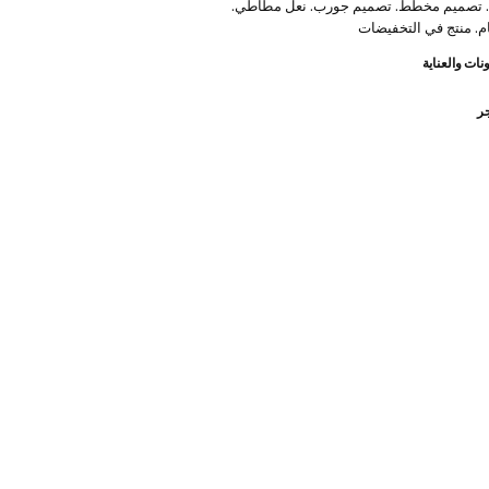
 تصميم مخطط. تصميم جورب. نعل مطاطي.
. منتج في التخفيضات
نات والعناية
جر