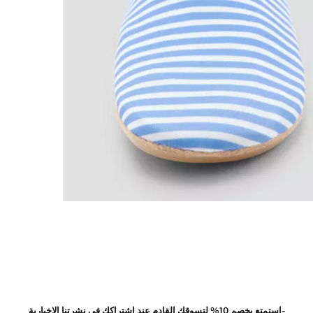
-استمتع بخصم 10% لتسوقك القادم عند اشتراكك في نشرتنا الاخبارية