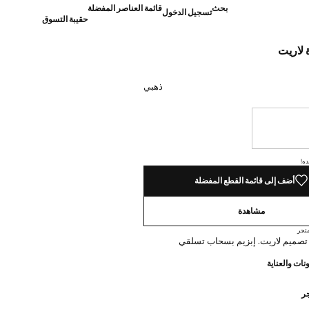
بحث
قائمة العناصر المفضلة
تسجيل الدخول
حقيبة التسوق
 لاريت
]
ذهبي
نا أريده!
ده!
أضف إلى قائمة القطع المفضلة
مشاهدة
تجر
تصميم لاريت. إبزيم بسحاب تسلقي
نات والعناية
جر