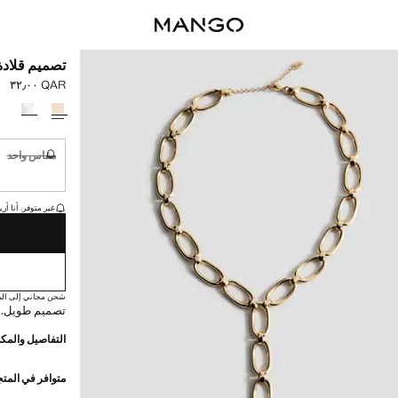
تصميم قلادة
QAR ٣٢٫٠٠
السعر الحالي [QAR ٣٢٫٠٠ 
حدد اللون
مقاس واحد
غير متوفر. أ
القطع الأخيرة!
غير متوفر. أنا أري
شحن مجاني إلى الم
تصميم طويل. 
التفاصيل والمكو
متوافر في المت