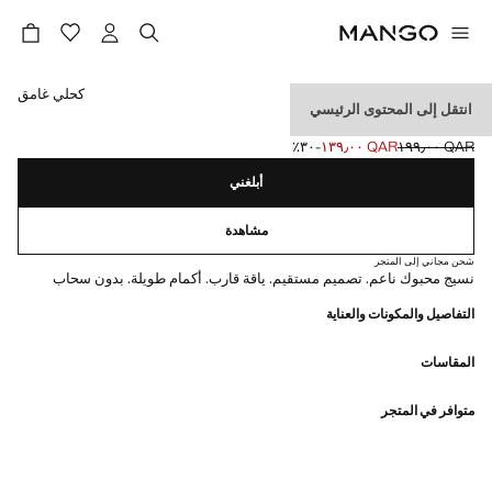
حدد اللون
كحلي غامق
انتقل إلى المحتوى الرئيسي
كنزة محبوكة برقبة عالية
QAR ١٩٩٫٠٠
QAR ١٣٩٫٠٠
؜-٣٠٪؜
السعر الحالي [QAR ١٣٩٫٠٠ ]
السعر الأول محذوف [QAR ١٩٩٫٠٠ ]
أبلغني
مشاهدة
شحن مجاني إلى المتجر
نسيج محبوك ناعم. تصميم مستقيم. ياقة قارب. أكمام طويلة. بدون سحاب
التفاصيل والمكونات والعناية
المقاسات
متوافر في المتجر