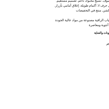
100% صوف. نسيج محبوك ناعم. تصميم مستقيم.
ياقة على شكل حرف V. أكمام طويلة. إغلاق أمامي بأزرار.
شن. منتج في التخفيضات
ياب الراقية مصنوعة من مواد عالية الجودة
أنثوية ومعاصرة
نات والعناية
جر