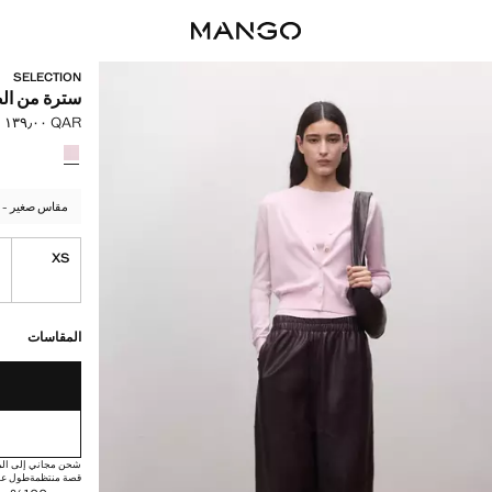
SELECTION
سترة من الصو
QAR ١٣٩٫٠٠
السعر الحالي [QAR ١٣٩٫٠٠ 
حدد اللون
مقاس صغير - اخ
S
XS
القطع الأخيرة!
غير متوفر. أنا أري
المقاسات
شحن مجاني إلى الم
قصة منتظمة
طول عا