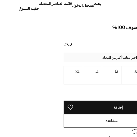
بحث
قائمة العناصر المفضلة
تسجيل الدخول
حقيبة التسوق
ف 100%
]
وردي
تر مقاسا أكبر من المعتاد
XL
L
M
غير متوفر. أنا أريده!
غير متوفر. أنا أريده!
غير متوفر. أنا أريده!
ده!
إضافة
حفظه في قائمة منتجاتك المفضلة
مشاهدة
تجر
دي