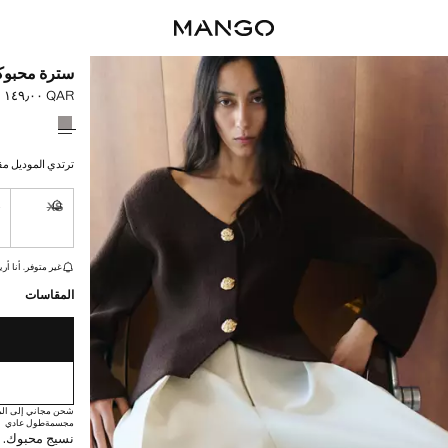
سترة محبوكة
QAR ١٤٩٫٠٠
السعر الحالي [QAR ١٤٩٫٠٠ 
حدد اللون
ترتدي الموديل مقاس S ويبلغ طوله
S
XS
غير متوفر. أ
القطع الأخيرة!
غير متوفر. أنا أري
المقاسات
شحن مجاني إلى الم
مجسمة
طول عادي