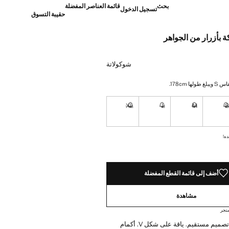
بحث
قائمة العناصر المفضلة
تسجيل الدخول
حقيبة التسوق
 بأزرار من الجواهر
]
شوكولاتة
ا 178cm.
XL
L
M
نا أريده!
غير متوفر. أنا أريده!
غير متوفر. أنا أريده!
غير متوفر. أنا أريده!
غير متوفر. أنا أريده!
ده!
أضف إلى قائمة القطع المفضلة
مشاهدة
تجر
نسيج محبوك. تصميم مستقيم. ياقة على شكل V. أكمام