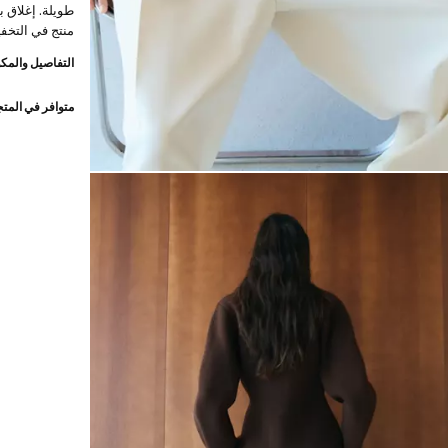
طويلة. إغلاق بأ
منتج في التخف
التفاصيل والمكو
متوافر في المت