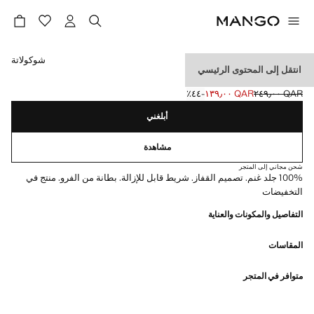
حدد اللون
شوكولاتة
انتقل إلى المحتوى الرئيسي
قفازات من الجلد
QAR ٢٤٩٫٠٠
QAR ١٣٩٫٠٠
؜-٤٤٪؜
السعر الحالي [QAR ١٣٩٫٠٠ ]
السعر الأول محذوف [QAR ٢٤٩٫٠٠ ]
أبلغني
مشاهدة
شحن مجاني إلى المتجر
100% جلد غنم. تصميم القفاز. شريط قابل للإزالة. بطانة من الفرو. منتج في
التخفيضات
التفاصيل والمكونات والعناية
المقاسات
متوافر في المتجر