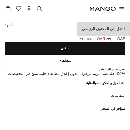
حدد اللون
أسود
انتقل إلى المحتوى الرئيسي
قفازات جلدية مع إبزيم
QAR ١٩٩٫٠٠
QAR ٥٩٫٠٠
؜-٧٠٪؜
السعر الحالي [QAR ٥٩٫٠٠ ]
السعر الأول محذوف [QAR ١٩٩٫٠٠ ]
أبلغني
مشاهدة
شحن مجاني إلى المتجر
100% جلد غنم. إبزيم مزخرف. بدون إغلاق. بطانة داخلية. منتج في التخفيضات
التفاصيل والمكونات والعناية
المقاسات
متوافر في المتجر