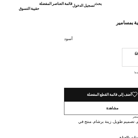
بحث
قائمة العناصر المفضلة
تسجيل الدخول
حقيبة التسوق
ة بمسامير
]
أسود
نا أريده!
غير متوفر. أنا أريده!
ده!
أضف إلى قائمة القطع المفضلة
مشاهدة
تجر
 غنم. تصميم طويل. زينة برشام. منتج في
نات والعناية