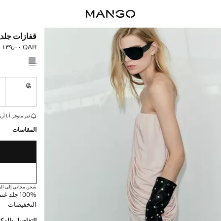
قفازات جلدي
QAR ١٣٩٫٠٠
السعر الحالي [QAR ١٣٩٫٠٠ 
حدد اللون
M
S
غير متوفر. أ
القطع الأخيرة!
غير متوفر. أنا أري
المقاسات
شحن مجاني إلى الم
100% جلد
التخفيضات
التفاصيل والمكو