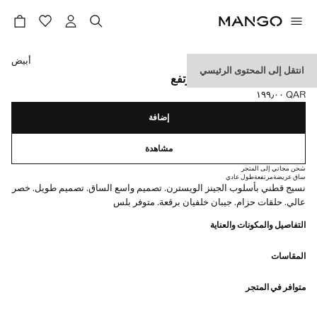
حدد اللون
أبيض
انتقل إلى المحتوى الرئيسي
جينز واسع الساق بخصر مرتفع
QAR ١٩٩٫٠٠
السعر الحالي [QAR ١٩٩٫٠٠ ]
إضافة
مشاهدة
شحن مجاني إلى المتجر
ساق عريضة
مرتفعة
طول عادي
نسيج قطني بأسلوب الجينز الويسترن. تصميم واسع الساق. تصميم طويل. خصر
عالي. حلقات حزام. جيبان خلفيان برقعة. متوفر بلس
التفاصيل والمكونات والعناية
المقاسات
متوافر في المتجر